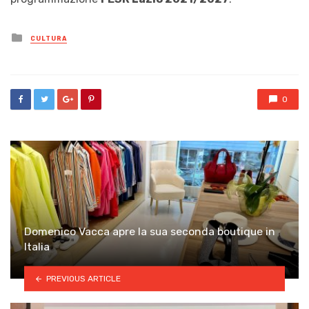
Posted
CULTURA
in
0
Domenico Vacca apre la sua seconda boutique in
Italia
PREVIOUS ARTICLE