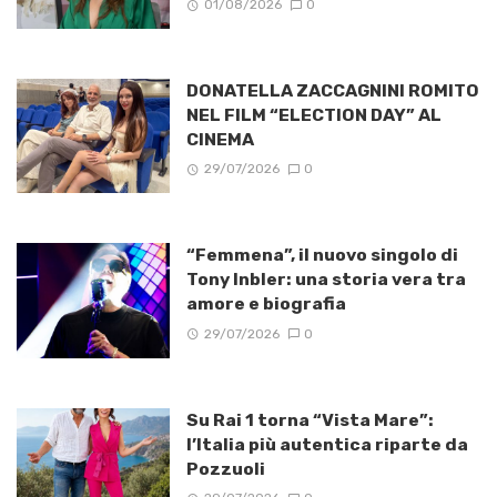
01/08/2026
0
DONATELLA ZACCAGNINI ROMITO
NEL FILM “ELECTION DAY” AL
CINEMA
29/07/2026
0
“Femmena”, il nuovo singolo di
Tony Inbler: una storia vera tra
amore e biografia
29/07/2026
0
Su Rai 1 torna “Vista Mare”:
l’Italia più autentica riparte da
Pozzuoli