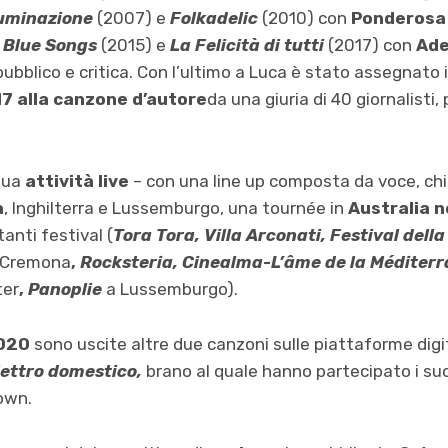
lluminazione
(2007) e
Folkadelic
(2010) con
Ponderosa 
,
Blue Songs
(2015) e
La
Felicità di tutti
(2017) con
Ade
ubblico e critica. Con l’ultimo a Luca è stato assegnato 
7 alla canzone d’autore
da una giuria di 40 giornalisti
 sua
attività live
– con una line up composta da voce, chit
a
, Inghilterra e Lussemburgo, una tournée in
Australia 
anti festival (
Tora Tora, Villa Arconati,
Festival dell
 Cremona
,
Rocksteria,
Cinealma-L’âme de la Méditer
ter
,
Panoplie
a Lussemburgo).
020
sono uscite altre due canzoni sulle piattaforme digit
lettro domestico,
brano al quale hanno partecipato i suoi
down.