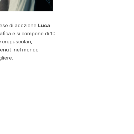
ese di adozione
Luca
rafica e si compone di 10
 crepuscolari,
nvenuti nel mondo
liere.