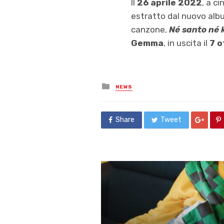
Il
26 aprile 2022
, a c
estratto dal nuovo alb
canzone,
Né santo né k
Gemma
, in uscita il
7 
Posted
NEWS
in
Share
Tweet