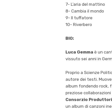
7- L’aria del mattino
8- Cambia il mondo
9- Il tuffatore
10- Riverbero
BIO:
Luca Gemma
è un cant
vissuto sei anni in Germa
Proprio a Scienze Polit
autore dei testi. Muov
album fondendo rock, fo
preziose collaborazion
Consorzio
Produttor
un album di canzoni ined