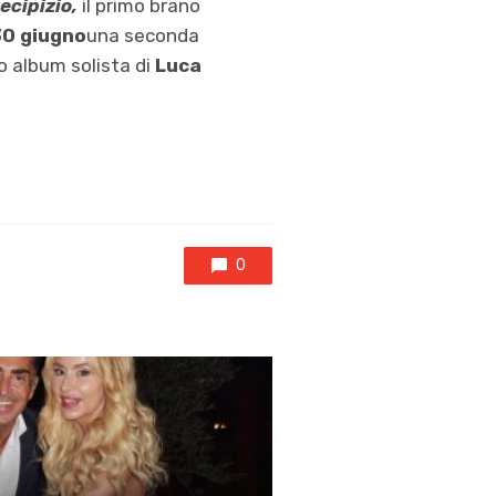
ecipizio,
il primo brano
30 giugno
una seconda
mo album solista di
Luca
0