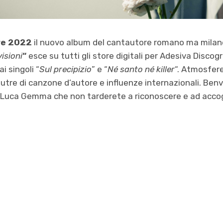
re 2022
il nuovo album del cantautore romano ma milan
isioni
“
esce su tutti gli store digitali per Adesiva Discog
i singoli “
Sul precipizio
” e “
Né santo né killer
“. Atmosfere
nutre di canzone d’autore e influenze internazionali. Be
i Luca Gemma che non tarderete a riconoscere e ad accog