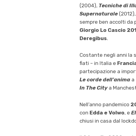
(2004),
Tecniche di I
Supernaturale
(2012)
sempre ben accolti da p
Giorgio Lo
Cascio 201
Deregibus
.
Costante negli anni la
fiati – in Italia e
Franci
partecipazione a import
Le corde dell’anima
a
In The City
a Manches
Nell’anno pandemico
2
con
Edda e Volwo
, e
E
chiusi in casa dal lock