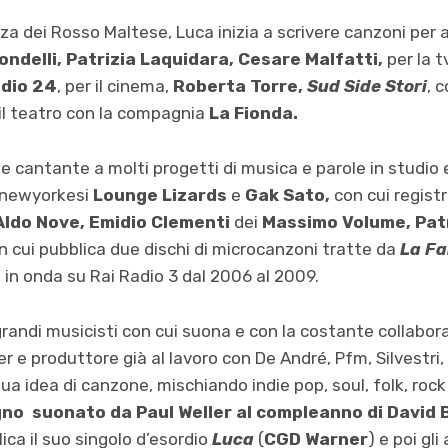
nza dei Rosso Maltese, Luca inizia a scrivere canzoni per a
ndelli, Patrizia Laquidara, Cesare Malfatti,
per la t
adio 24
, per il cinema,
Roberta Torre,
Sud Side Stori
, 
il teatro con la compagnia
La Fionda.
 cantante a molti progetti di musica e parole in studio e
 newyorkesi
Lounge Lizards
e
Gak Sato,
con cui regist
 Aldo Nove, Emidio Clementi
dei
Massimo Volume, Pat
on cui pubblica due dischi di microcanzoni tratte da
La Fab
in onda su Rai Radio 3 dal 2006 al 2009.
 grandi musicisti con cui suona e con la costante collabor
 e produttore già al lavoro con De André, Pfm, Silvestri,
ua idea di canzone, mischiando indie pop, soul, folk, roc
no suonato da Paul
Weller al compleanno di David 
ca il suo singolo d’esordio
Luca
(
CGD Warner
) e poi gl