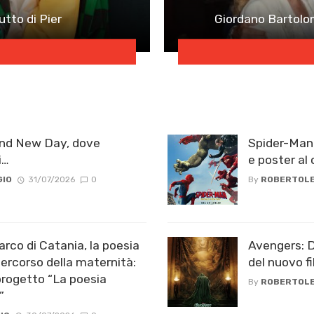
utto di Pier
Giordano Bartolom
and New Day, dove
Spider-Man:
i…
e poster al 
GIO
31/07/2026
0
By
ROBERTOLE
rco di Catania, la poesia
Avengers: Do
ercorso della maternità:
del nuovo f
progetto “La poesia
By
ROBERTOLE
”