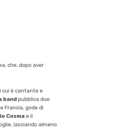
ea, che, dopo aver
i cui è cantante e
a band
pubblica due
e Francia, gode di
rio Cosma
e il
cioglie, lasciando almeno