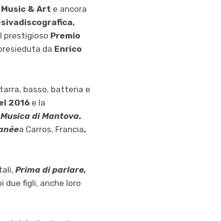
Music & Art
e ancora
sivadiscografica,
il prestigioso
Premio
, presieduta da
Enrico
arra, basso, batteria e
nel 2016
e la
a Musica di Mantova
,
ranée
a Carros, Francia
,
ali,
Prima di parlare,
 due figli, anche loro