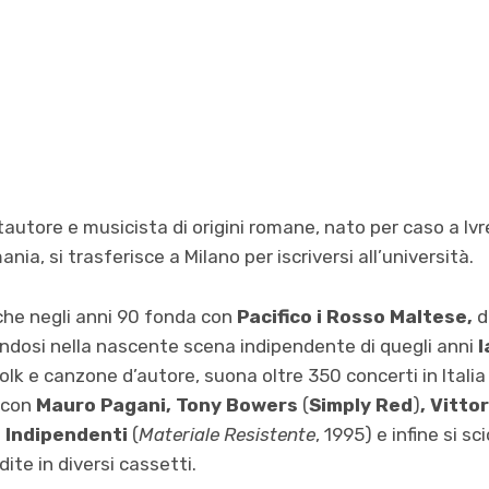
autore e musicista di origini romane, nato per caso a Ivr
nia, si trasferisce a Milano per iscriversi all’università.
iche negli anni 90 fonda con
Pacifico i Rosso Maltese,
d
endosi nella nascente scena indipendente di quegli anni
l
lk e canzone d’autore, suona oltre 350 concerti in Italia 
i con
Mauro Pagani, Tony Bowers
(
Simply Red
)
, Vitto
i Indipendenti
(
Materiale Resistente
, 1995) e infine si s
ite in diversi cassetti.