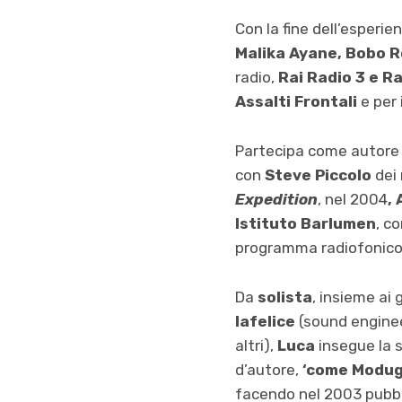
Con la fine dell’esperie
Malika Ayane, Bobo Ro
radio,
Rai Radio 3 e R
Assalti Frontali
e per 
Partecipa come autore e
con
Steve Piccolo
dei
Expedition
, nel 2004
,
Istituto Barlumen
, c
programma radiofonico 
Da
solista
, insieme ai
Iafelice
(sound engineer
altri),
Luca
insegue la s
d’autore,
‘come Modug
facendo nel 2003 pubbli