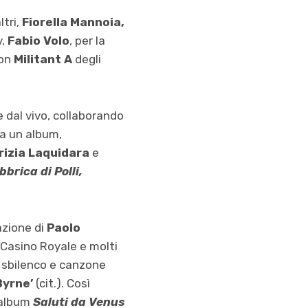
ltri,
Fiorella Mannoia,
v,
Fabio Volo
, per la
con
Militant A
degli
 dal vivo, collaborando
ra un album,
rizia Laquidara
e
brica di Polli,
azione di
Paolo
 Casino Royale e molti
k sbilenco e canzone
Byrne’
(cit.). Così
i album
Saluti da Venus