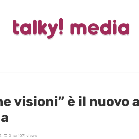
e visioni” è il nuovo 
ma
2
0
1071 views