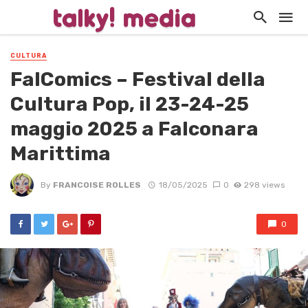
CULTURA
FalComics – Festival della
Cultura Pop, il 23-24-25
maggio 2025 a Falconara
Marittima
By
FRANCOISE ROLLES
18/05/2025
0
298 views
0