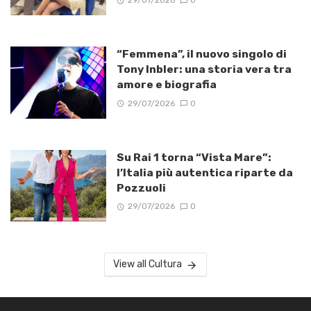
29/07/2026
0
“Femmena”, il nuovo singolo di
Tony Inbler: una storia vera tra
amore e biografia
29/07/2026
0
Su Rai 1 torna “Vista Mare”:
l’Italia più autentica riparte da
Pozzuoli
29/07/2026
0
View all Cultura