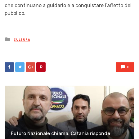
che continuano a guidarlo e a conquistare l’affetto del
pubblico.
Posted
CULTURA
in
0
Futuro Nazionale chiama, Catania risponde