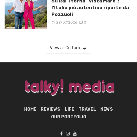
Su Rai 1 torna “Vista Mare”:
l’Italia più autentica riparte da
Pozzuoli
29/07/2026
0
View all Cultura
HOME
REVIEWS
LIFE
TRAVEL
NEWS
OUR PORTFOLIO