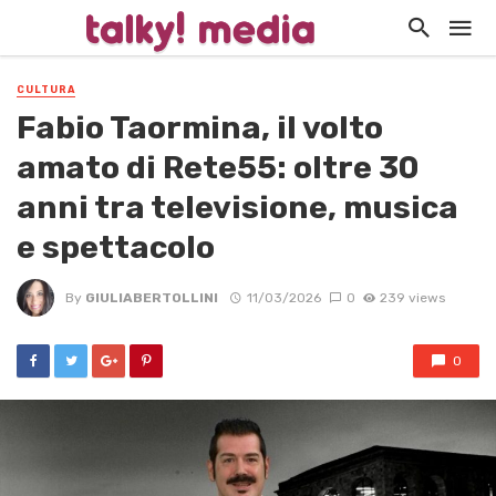
CULTURA
Fabio Taormina, il volto
amato di Rete55: oltre 30
anni tra televisione, musica
e spettacolo
By
GIULIABERTOLLINI
11/03/2026
0
239 views
0