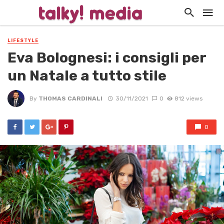
LIFESTYLE
Eva Bolognesi: i consigli per
un Natale a tutto stile
By
THOMAS CARDINALI
30/11/2021
0
812 views
0