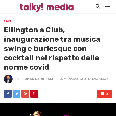
NEWS
Ellington a Club,
inaugurazione tra musica
swing e burlesque con
cocktail nel rispetto delle
norme covid
By
THOMAS CARDINALI
02/10/2020
0
1252 views
0