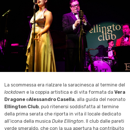
La scommessa era rialzare la saracinesca al termine del
lockdown
e la coppia artistica e di vita formata da
Vera
Dragone
e
Alessandro Casella
, alla guida del neonato
Ellington Club
, può ritenersi soddisfatta al termine
della prima serata che riporta in vita il locale dedicato
all’icona della musica
Duke Ellington
. Il club dalle pareti
verde smeraldo, che con la sua apertura ha contribuito