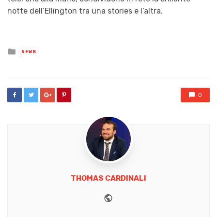
notte dell’Ellington tra una stories e l’altra.
Posted
NEWS
in
0
THOMAS CARDINALI
Website