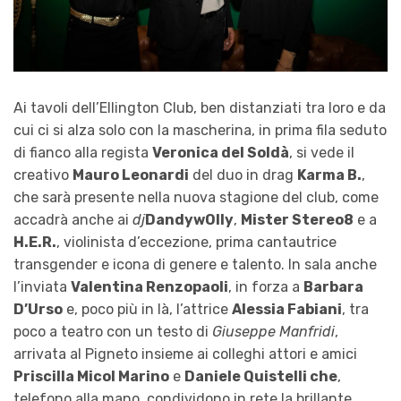
Ai tavoli dell’Ellington Club, ben distanziati tra loro e da
cui ci si alza solo con la mascherina, in prima fila seduto
di fianco alla regista
Veronica del Soldà
, si vede il
creativo
Mauro Leonardi
del duo in drag
Karma B.
,
che sarà presente nella nuova stagione del club, come
accadrà anche ai
dj
DandywOlly
,
Mister Stereo8
e a
H.E.R.
, violinista d’eccezione, prima cantautrice
transgender e icona di genere e talento. In sala anche
l’inviata
Valentina Renzopaoli
, in forza a
Barbara
D’Urso
e, poco più in là, l’attrice
Alessia Fabiani
, tra
poco a teatro con un testo di
Giuseppe Manfridi
,
arrivata al Pigneto insieme ai colleghi attori e amici
Priscilla Micol Marino
e
Daniele Quistelli che
,
telefono alla mano, condividono in rete la brillante