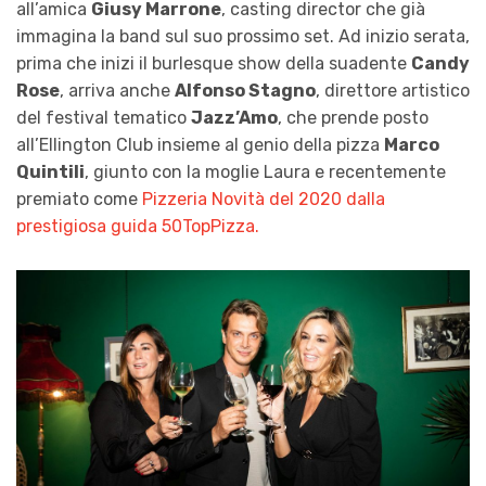
all’amica
Giusy Marrone
, casting director che già
immagina la band sul suo prossimo set. Ad inizio serata,
prima che inizi il burlesque show della suadente
Candy
Rose
, arriva anche
Alfonso Stagno
, direttore artistico
del festival tematico
Jazz’Amo
, che prende posto
all’Ellington Club insieme al genio della pizza
Marco
Quintili
, giunto con la moglie Laura e recentemente
premiato come
Pizzeria Novità del 2020 dalla
prestigiosa guida 50TopPizza.