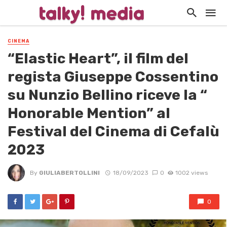
CINEMA
“Elastic Heart”, il film del
regista Giuseppe Cossentino
su Nunzio Bellino riceve la “
Honorable Mention” al
Festival del Cinema di Cefalù
2023
By
GIULIABERTOLLINI
18/09/2023
0
1002 views
0