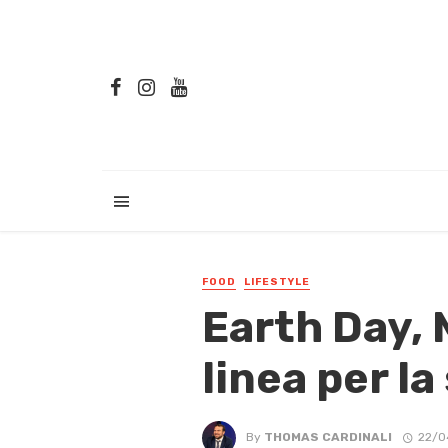
FOOD
LIFESTYLE
Earth Day, 
linea per la
By
THOMAS CARDINALI
22/0