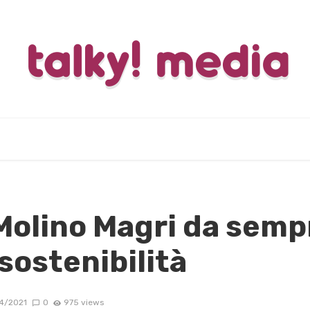
Molino Magri da semp
 sostenibilità
4/2021
0
975 views