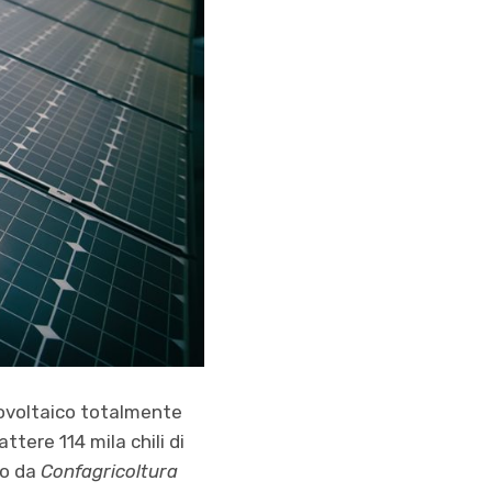
tovoltaico totalmente
tere 114 mila chili di
so da
Confagricoltura