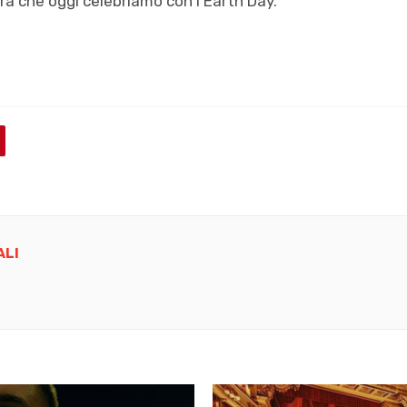
rra che oggi celebriamo con l’Earth Day.
ALI