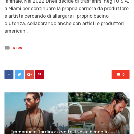
la finale. Nel 2022 Dheli decide di trasferirsi negli U.S.A.
a Miami per continuare la propria carriera da produttore
e artista cercando di allargare il proprio bacino
d’utenza, collaborando anche con artisti e produttori
americani.
Posted
NEWS
in
0
Emmanuele Tardino: a volte il sosia è meglio