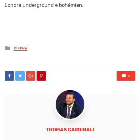
Londra underground e bohémien.
Posted
CINEMA
in
0
THOMAS CARDINALI