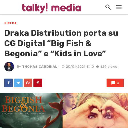
CINEMA
Draka Distribution porta su
CG Digital “Big Fish &
Begonia” e “Kids in Love”
By
THOMAS CARDINALI
20/01/2021
0
629 views
0