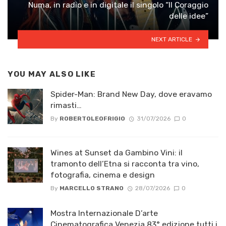
Numa, in radio e in digitale il singolo “Il Coraggio
delle idee”
NEXT ARTICLE
YOU MAY ALSO LIKE
Spider-Man: Brand New Day, dove eravamo
rimasti…
By
ROBERTOLEOFRIGIO
31/07/2026
0
Wines at Sunset da Gambino Vini: il
tramonto dell’Etna si racconta tra vino,
fotografia, cinema e design
By
MARCELLO STRANO
28/07/2026
0
Mostra Internazionale D’arte
Cinematografica Venezia 83° edizione tutti i