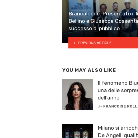
Brancaleone. Presentato il l
Bellino e Giuseppe Cossenti
successo di pubblico
PREVIOUS ARTICLE
YOU MAY ALSO LIKE
Il fenomeno Blue
una delle sorpr
dell’anno
By
FRANCOISE ROLL
Milano si arric
De Angeli: quali