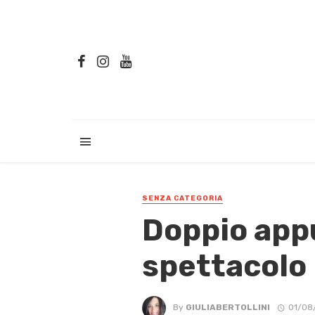
SENZA CATEGORIA
Doppio app
spettacolo 
By
GIULIABERTOLLINI
01/08