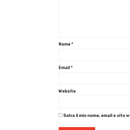
Name
*
Email
*
Website
Salva il mio nome, email e sito