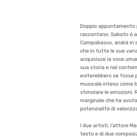
Doppio appuntamento per
raccontano. Sabato 6 a
Campobasso, andrà in sc
che in tutte le sue var
acquisisce la voce umana
sua storia e nel contemp
eviterebbero se fosse p
musicale inteso come be
stimolare le emozioni. 
marginale che ha avuto n
potenzialità di valorizza
I due artisti, l’attore 
testo e di due composi