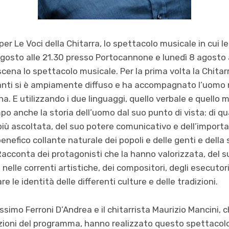
 Le Voci della Chitarra, lo spettacolo musicale in cui le 
gosto alle 21.30 presso Portocannone e lunedì 8 agosto 
ena lo spettacolo musicale. Per la prima volta la Chitar
ianti si è ampiamente diffuso e ha accompagnato l’uomo n
. E utilizzando i due linguaggi, quello verbale e quello 
o anche la storia dell’uomo dal suo punto di vista: di qua
iù ascoltata, del suo potere comunicativo e dell’importa
nefico collante naturale dei popoli e delle genti e della 
Racconta dei protagonisti che la hanno valorizzata, del 
elle correnti artistiche, dei compositori, degli esecutori
re le identità delle differenti culture e delle tradizioni.
Massimo Ferroni D’Andrea e il chitarrista Maurizio Mancini,
zioni del programma, hanno realizzato questo spettacolo 