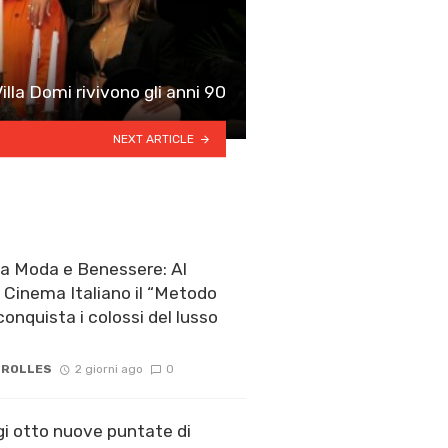
Villa Domi rivivono gli anni 90
NEXT ARTICLE
a Moda e Benessere: Al
l Cinema Italiano il “Metodo
onquista i colossi del lusso
 ROLLES
2 giorni ago
0
gi otto nuove puntate di