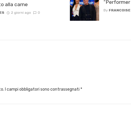
“Performer 
o alla carne
By
FRANCOISE
ES
2 giorni ago
0
to.
I campi obbligatori sono contrassegnati
*