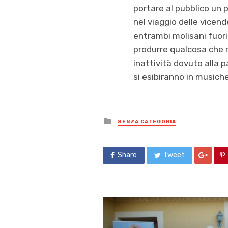
portare al pubblico un p
nel viaggio delle vicend
entrambi molisani fuoris
produrre qualcosa che m
inattività dovuto alla 
si esibiranno in musiche
Posted
SENZA CATEGORIA
in
Share
Tweet