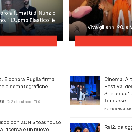
ibro a fumetti di Nunzio
no, ” L’Uomo Elastico” è
Viva gli anni 90, a 
: Eleonora Puglia firma
Cinema, Alt
ese cinematografiche
Festival de
Snellendo” c
francese
ES
2 giorni ago
0
By
FRANCOISE
chisce con ZŌN Steakhouse
Rai2, da og
tà, ricerca e un nuovo