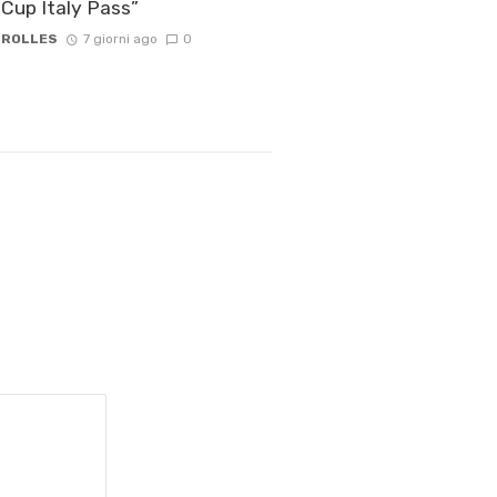
Cup Italy Pass”
 ROLLES
7 giorni ago
0