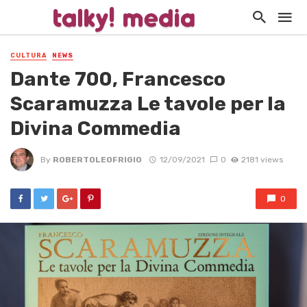
CULTURA
NEWS
Dante 700, Francesco
Scaramuzza Le tavole per la
Divina Commedia
By
ROBERTOLEOFRIGIO
12/09/2021
0
2181 views
0