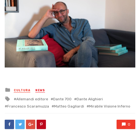
Posted
CULTURA
NEWS
in
Tagged
Allemandi editore
Dante 700
Dante Alighieri
with
Francesco Scaramuzza
Matteo Gagliardi
Mirabile Visione Inferno
0