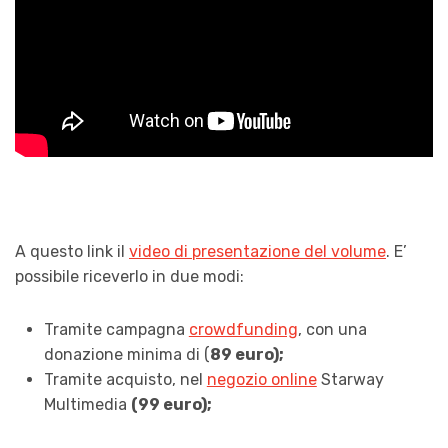
A questo link il
video di presentazione del volume
. E’
possibile riceverlo in due modi:
Tramite campagna
crowdfunding
, con una
donazione minima di (
89 euro);
Tramite acquisto, nel
negozio online
Starway
Multimedia
(99 euro);