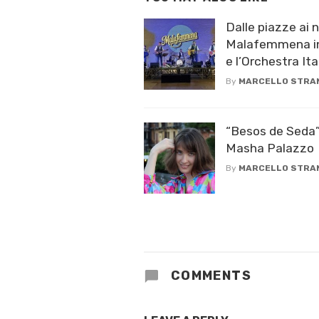
Dalle piazze ai nu
Malafemmena in
e l’Orchestra Ital
By
MARCELLO STRA
“Besos de Seda” 
Masha Palazzo
By
MARCELLO STRA
COMMENTS