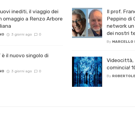
ovi inediti, il viaggio dei
Il prof. Fra
 omaggio a Renzo Arbore
Peppino di C
iana ​
network un 
dei nostri 
NO
3 giorni ago
0
By
MARCELLO
è il nuovo singolo di
Videocittà,
comincia! 
NO
3 giorni ago
0
By
ROBERTOLE