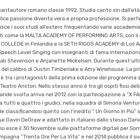
antautore romano classe 1992. Studia canto sin dall’età 
ice passione diventa vera e propria professione. Si per
sce i suoi studi all’estero frequentando varie accademi
tanti come la MALTA ACADEMY OF PERFORMING ARTS, con i
 COLLEGE in Finlandia e la SETH RIGGS ACADEMY di Los An
 Speech Level Singing con insegnanti di fama internazion
ab Stevenson e Anjanette Mickelsen. Durante quest’ulti
i del calibro di Justin Timberlake e Amy Winehouse. La 
è tra i protagonisti della prima edizione del programma 
Teatro Ariston. Nello stesso anno è tra gli ospiti fissi de
grande svolta arriva nel 2012 con la partecipazione a “X F
 tutti e quattro i giudici, nella squadra di Simona Ventur
e classificandosi quinto con l’inedito ” Un Giorno In Più” sc
 Gavin DeGraw e adattato in italiano dallo stesso Danie
brano esce il 30 Novembre sulle piattaforme digitali per Son
campagna “Trenta Ore Per La Vita” e nel 2014 pubblica il s