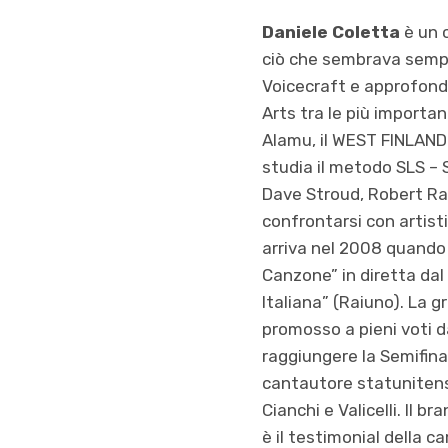
Daniele Coletta
è un c
ciò che sembrava sempl
Voicecraft e approfondi
Arts tra le più impor
Alamu, il WEST FINLAND
studia il metodo SLS –
Dave Stroud, Robert Ra
confrontarsi con artist
arriva nel 2008 quando 
Canzone” in diretta dal 
Italiana” (Raiuno). La 
promosso a pieni voti da
raggiungere la Semifinal
cantautore statunitense
Cianchi e Valicelli. Il 
è il testimonial della 