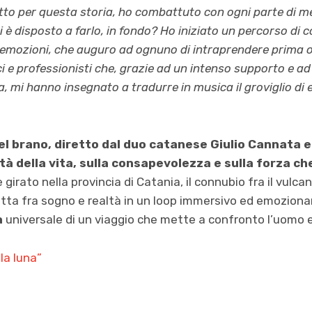
tutto per questa storia, ho combattuto con ogni parte di 
i è disposto a farlo, in fondo? Ho iniziato un percorso di
emozioni, che auguro ad ognuno di intraprendere prima o p
i e professionisti che, grazie ad un intenso supporto e 
, mi hanno insegnato a tradurre in musica il groviglio di 
e del brano, diretto dal duo catanese Giulio Cannata 
ità della vita, sulla consapevolezza e sulla forza ch
irato nella provincia di Catania, il connubio fra il vulca
hetta fra sogno e realtà in un loop immersivo ed emozio
a
universale di un viaggio che mette a confronto l’uomo e
la luna”