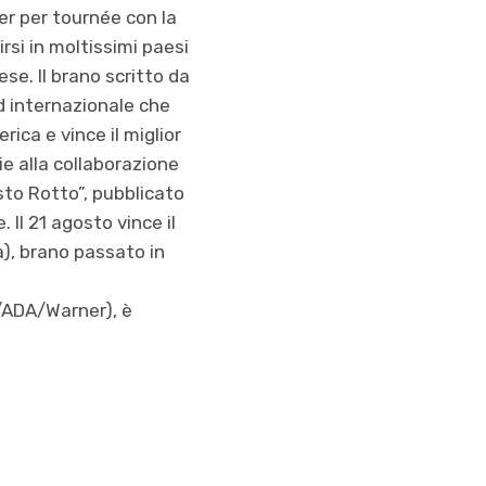
er per tournée con la
irsi in moltissimi paesi
se. Il brano scritto da
d internazionale che
rica e vince il miglior
e alla collaborazione
sto Rotto”, pubblicato
 Il 21 agosto vince il
), brano passato in
i/ADA/Warner), è