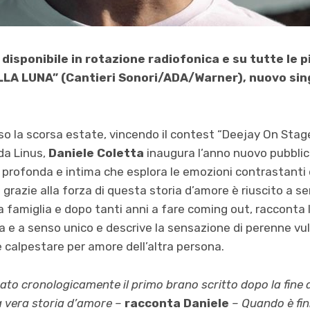
disponibile in rotazione radiofonica e su tutte le 
LA LUNA” (Cantieri Sonori/ADA/Warner), nuovo sin
so la scorsa estate, vincendo il contest “Deejay On Stage
da Linus,
Daniele Coletta
inaugura l’anno nuovo pubblica
d profonda e intima che esplora le emozioni contrastanti 
e grazie alla forza di questa storia d’amore è riuscito a se
la famiglia e dopo tanti anni a fare coming out, racconta 
a e a senso unico e descrive la sensazione di perenne vuln
 calpestare per amore dell’altra persona.
ato cronologicamente il primo brano scritto dopo la fine d
 vera storia d’amore –
racconta Daniele
– Quando è fini