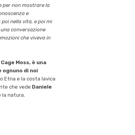
me per non mostrare la
 conoscenza e
oi nella vita, e poi mi
ad una conversazione
emozioni che viveva in
e Cage Moss, è una
e ognuno di noi
no Etna e la costa lavica
nante che vede
Daniele
 la natura.