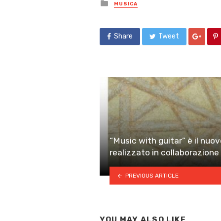
Posted
MUSICA
in
Share
Tweet
“Music with guitar” è il nuo
realizzato in collaborazion
PREVIOUS ARTICLE
YOU MAY ALSO LIKE