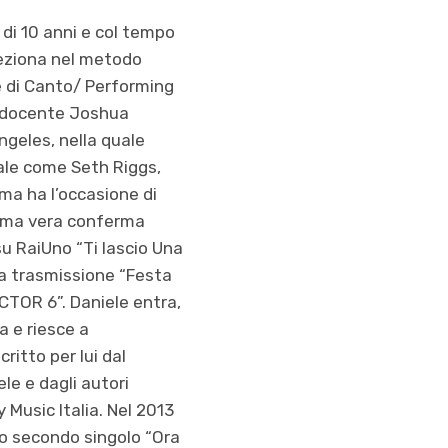
di 10 anni e col tempo
feziona nel metodo
e di Canto/ Performing
l docente Joshua
geles, nella quale
ale come Seth Riggs,
ma ha l’occasione di
prima vera conferma
su RaiUno “Ti lascio Una
lla trasmissione “Festa
ACTOR 6”. Daniele entra,
a e riesce a
ritto per lui dal
le e dagli autori
y Music Italia. Nel 2013
uo secondo singolo “Ora