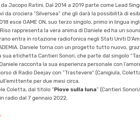
 da Jacopo Ratini. Dal 2014 a 2019 parte come Lead Sing
da crociera “Silversea” che gli darà la possibilità di esib
18 esce GAME ON, suo terzo singolo, primo in lingua ingle
 Riso rappresenta la vera anima di Daniele ed ha un soun
 brano entra in rotazione radiofonica negli Stati Uniti D’Ame
ADEMIA. Daniele torna con un progetto tutto nuovo, grazi
a sua etichetta Cantieri Sonori, che parte dal singolo “Ta
e Daniele racconta la sua esperienza personale con l’amore.
rso di Radio Deejay con “Trastevere” (Canigiula, Coletta
ull’emittente per due mesi circa.
le Coletta, dal titolo “
Piove sulla luna
” (Cantieri Sonor
e in radio dal 7 gennaio 2022.
m