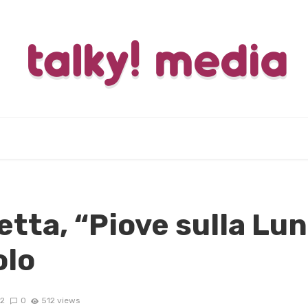
tta, “Piove sulla Luna
olo
2
0
512 views