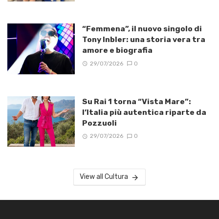
“Femmena”, il nuovo singolo di
Tony Inbler: una storia vera tra
amore e biografia
29/07/2026
0
Su Rai 1 torna “Vista Mare”:
l’Italia più autentica riparte da
Pozzuoli
29/07/2026
0
View all Cultura