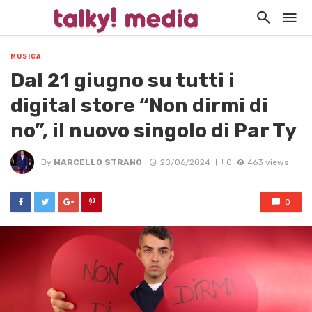
MUSICA
Dal 21 giugno su tutti i
digital store “Non dirmi di
no”, il nuovo singolo di Par Ty
By
MARCELLO STRANO
20/06/2024
0
463 views
0