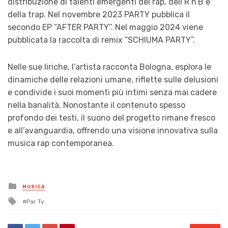
distribuzione di talenti emergenti del rap, dell’R’n’B e
della trap. Nel novembre 2023 PARTY pubblica il
secondo EP “AFTER PARTY”. Nel maggio 2024 viene
pubblicata la raccolta di remix “SCHIUMA PARTY”.
Nelle sue liriche, l’artista racconta Bologna, esplora le
dinamiche delle relazioni umane, riflette sulle delusioni
e condivide i suoi momenti più intimi senza mai cadere
nella banalità. Nonostante il contenuto spesso
profondo dei testi, il suono del progetto rimane fresco
e all’avanguardia, offrendo una visione innovativa sulla
musica rap contemporanea.
Posted
MUSICA
in
Tagged
Par Ty
with