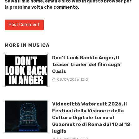
Salva il mio nome, email e sito web in questo browser per
la prossima volta che commento.
MORE IN
MUSICA
Don’t Look Back In Anger, Il
teaser trailer del film sugli
Oasis
08/07/2026
0
Videocittà Watercult 2026, il
Festival della Visione e della
Cultura Digitale torna al
Gazometro di Roma dal 10 al 12
luglio