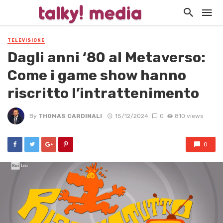
TELEVISIONE
Dagli anni ‘80 al Metaverso:
Come i game show hanno
riscritto l’intrattenimento
By
THOMAS CARDINALI
15/12/2024
0
810 views
0