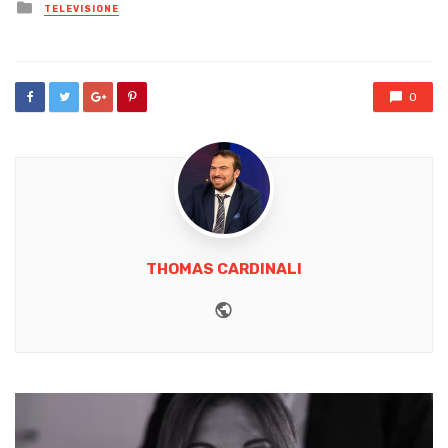
Posted
TELEVISIONE
in
0
THOMAS CARDINALI
Website