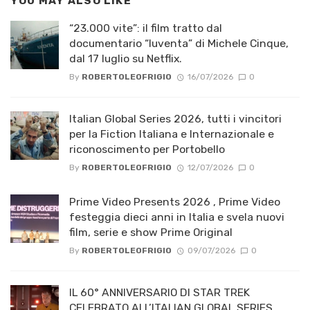
YOU MAY ALSO LIKE
“23.000 vite”: il film tratto dal
documentario “Iuventa” di Michele Cinque,
dal 17 luglio su Netflix.
By
ROBERTOLEOFRIGIO
16/07/2026
0
Italian Global Series 2026, tutti i vincitori
per la Fiction Italiana e Internazionale e
riconoscimento per Portobello
By
ROBERTOLEOFRIGIO
12/07/2026
0
Prime Video Presents 2026 , Prime Video
festeggia dieci anni in Italia e svela nuovi
film, serie e show Prime Original
By
ROBERTOLEOFRIGIO
09/07/2026
0
IL 60° ANNIVERSARIO DI STAR TREK
CELEBRATO ALL’ITALIAN GLOBAL SERIES