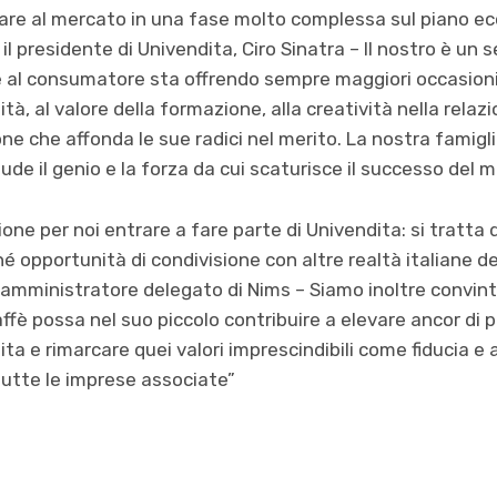
 dare al mercato in una fase molto complessa sul piano e
l presidente di Univendita, Ciro Sinatra – Il nostro è un
ne al consumatore sta offrendo sempre maggiori occasioni d
ità, al valore della formazione, alla creatività nella relazi
one che affonda le sue radici nel merito. La nostra famigli
de il genio e la forza da cui scaturisce il successo del ma
ne per noi entrare a fare parte di Univendita: si tratta d
é opportunità di condivisione con altre realtà italiane de
, amministratore delegato di Nims – Siamo inoltre convint
fè possa nel suo piccolo contribuire a elevare ancor di pi
dita e rimarcare quei valori imprescindibili come fiducia e
tutte le imprese associate”