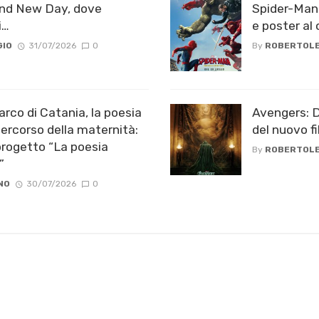
and New Day, dove
Spider-Man:
i…
e poster al 
GIO
31/07/2026
0
By
ROBERTOLE
rco di Catania, la poesia
Avengers: Do
ercorso della maternità:
del nuovo f
progetto “La poesia
By
ROBERTOLE
”
NO
30/07/2026
0