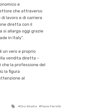
conomico e
 settore che attraverso
i lavoro e di carriera
one diretta con il
a si allarga oggi grazie
de in Italy”.
i un vero e proprio
lla vendita diretta –
i che la professione del
ù la figura
 attenzione al
Tagged
Ciro Sinatra
Flavio Ferretti
with