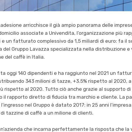
adesione arricchisce il già ampio panorama delle imprese
 domicilio associate a Univendita, l’organizzazione più ra
 e un fatturato complessivo da 1,5 miliardi di euro: fa il s
del Gruppo Lavazza specializzata nella distribuzione e v
 del caffè in Italia.
ta oggi 140 dipendenti e ha raggiunto nel 2021 un fatturat
stribuendo 343 milioni di tazze, +3.5% rispetto al 2020, a
 più rispetto al 2020. Tutto ciò anche grazie al supporto d
il rapporto diretto di fiducia tra marchio e cliente. La p
e l’ingresso nel Gruppo è datato 2017: in 25 anni l’impre
 di tazzine di caffè a un milione di clienti.
n’azienda che incarna perfettamente la risposta che la 