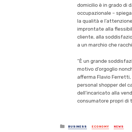
domicilio è in grado di
occupazionale – spiega i
la qualità e l’attenzio
improntate alla flessibil
cliente, alla soddisfazi
a un marchio che racchiu
“È un grande soddisfazio
motivo d’orgoglio nonch
afferma Flavio Ferretti
personal shopper del caf
dell’incaricato alla ven
consumatore propri di 
Posted
BUSINESS
ECONOMY
NEWS
in