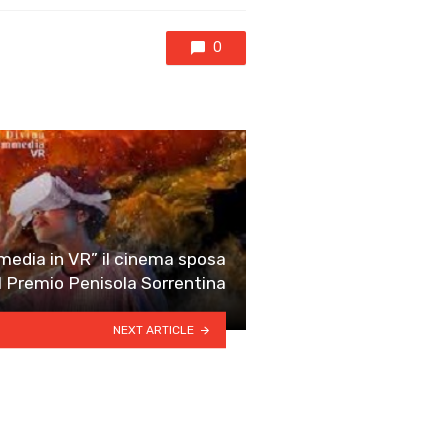
0
edia in VR” il cinema sposa
l Premio Penisola Sorrentina
NEXT ARTICLE