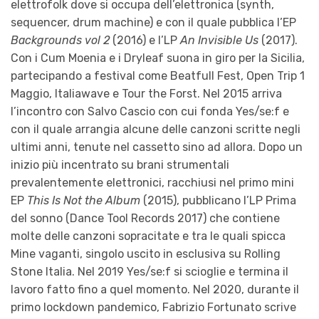
elettrofolk dove si occupa dell’elettronica (synth,
sequencer, drum machine) e con il quale pubblica l’EP
Backgrounds vol 2
(2016) e l’LP
An Invisible Us
(2017).
Con i Cum Moenia e i Dryleaf suona in giro per la Sicilia,
partecipando a festival come Beatfull Fest, Open Trip 1
Maggio, Italiawave e Tour the Forst. Nel 2015 arriva
l’incontro con Salvo Cascio con cui fonda Yes/se:f e
con il quale arrangia alcune delle canzoni scritte negli
ultimi anni, tenute nel cassetto sino ad allora. Dopo un
inizio più incentrato su brani strumentali
prevalentemente elettronici, racchiusi nel primo mini
EP
This Is Not the Album
(2015), pubblicano l’LP Prima
del sonno (Dance Tool Records 2017) che contiene
molte delle canzoni sopracitate e tra le quali spicca
Mine vaganti, singolo uscito in esclusiva su Rolling
Stone Italia. Nel 2019 Yes/se:f si scioglie e termina il
lavoro fatto fino a quel momento. Nel 2020, durante il
primo lockdown pandemico, Fabrizio Fortunato scrive