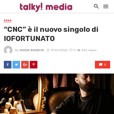
NEWS
“CNC” è il nuovo singolo di
IOFORTUNATO
By
GIADA BIANCHI
11/05/2022
0
543 views
0