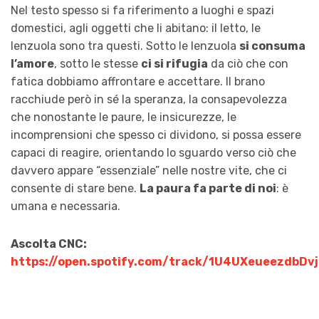
Nel testo spesso si fa riferimento a luoghi e spazi
domestici, agli oggetti che li abitano: il letto, le
lenzuola sono tra questi. Sotto le lenzuola
si consuma
l’amore
, sotto le stesse
ci si rifugia
da ciò che con
fatica dobbiamo affrontare e accettare. Il brano
racchiude però in sé la speranza, la consapevolezza
che nonostante le paure, le insicurezze, le
incomprensioni che spesso ci dividono, si possa essere
capaci di reagire, orientando lo sguardo verso ciò che
davvero appare “essenziale” nelle nostre vite, che ci
consente di stare bene.
La paura fa parte di noi
: è
umana e necessaria.
Ascolta CNC:
https://open.spotify.com/track/1U4UXeueezdbDv