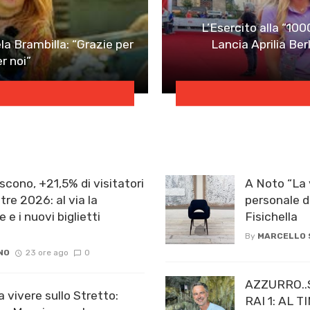
L’Esercito alla “100
a Brambilla: “Grazie per
Lancia Aprilia Ber
r noi”
scono, +21,5% di visitatori
A Noto “La 
re 2026: al via la
personale d
e e i nuovi biglietti
Fisichella
By
MARCELLO
NO
23 ore ago
0
AZZURRO..
a vivere sullo Stretto:
RAI 1: AL