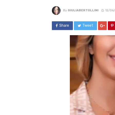
By
GIULIABERTOLLINI
12/06
Share
Tweet