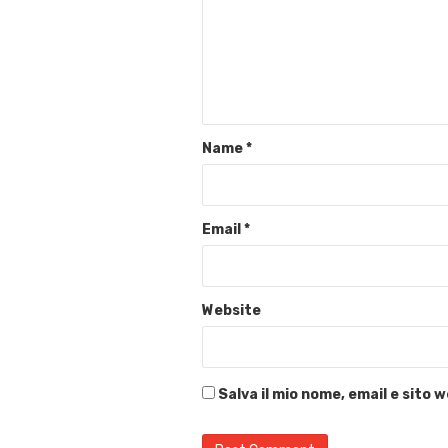
Name
*
Email
*
Website
Salva il mio nome, email e sito