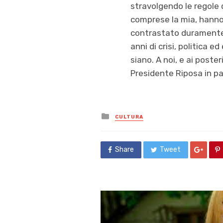
stravolgendo le regole 
comprese la mia, hanno
contrastato duramente 
anni di crisi, politica 
siano. A noi, e ai poster
Presidente Riposa in p
Posted
CULTURA
in
Share
Tweet