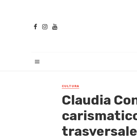
CULTURA
Claudia Con
carismatico
trasversal