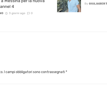
 a Messina per la nuova
By
GIULIABERT
hannel 4
NO
3 giorni ago
0
to.
I campi obbligatori sono contrassegnati
*