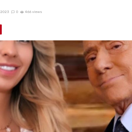
/2023
0
466 views