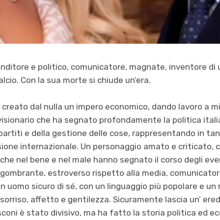
enditore e politico, comunicatore, magnate, inventore di u
alcio. Con la sua morte si chiude un’era.
creato dal nulla un impero economico, dando lavoro a mi
isionario che ha segnato profondamente la politica itali
partiti e della gestione delle cose, rappresentando in tanti 
ne internazionale. Un personaggio amato e criticato, co
 che nel bene e nel male hanno segnato il corso degli even
ingombrante, estroverso rispetto alla media, comunicator
 un uomo sicuro di sé, con un linguaggio più popolare e un
 sorriso, affetto e gentilezza. Sicuramente lascia un’ ere
sconi è stato divisivo, ma ha fatto la storia politica ed ec