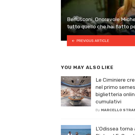
Berlusconi, Onorevole Michel
tutto quello che hai fatto pe
PREVIOUS ARTICLE
YOU MAY ALSO LIKE
Le Ciminiere cre
nel primo semest
biglietteria onlin
cumulativi
By
MARCELLO STRA
L’Odissea torna 