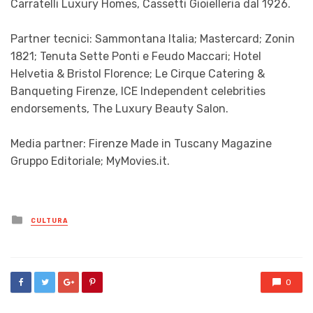
Carratelli Luxury Homes, Cassetti Gioielleria dal 1926.
Partner tecnici: Sammontana Italia; Mastercard; Zonin
1821; Tenuta Sette Ponti e Feudo Maccari; Hotel
Helvetia & Bristol Florence; Le Cirque Catering &
Banqueting Firenze, ICE Independent celebrities
endorsements, The Luxury Beauty Salon.
Media partner: Firenze Made in Tuscany Magazine
Gruppo Editoriale; MyMovies.it.
Posted
CULTURA
in
0