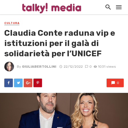
CULTURA
Claudia Conte raduna vip e
istituzioni per il galà di
solidarietà per l’UNICEF
By
GIULIABERTOLLINI
22/12/2022
0
1031 views
0