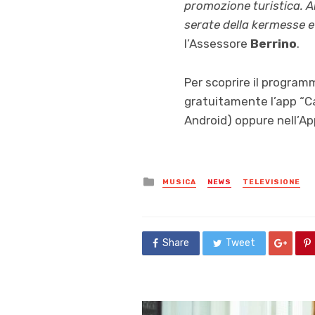
promozione turistica. A
serate della kermesse e
l’Assessore
Berrino
.
Per scoprire il program
gratuitamente l’app “Ca
Android) oppure nell’Ap
Posted
MUSICA
NEWS
TELEVISIONE
in
Share
Tweet