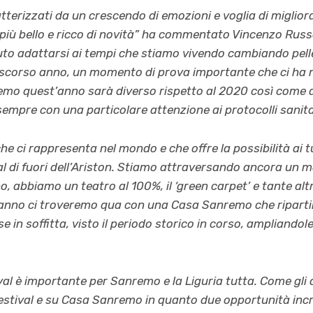
tterizzati da un crescendo di emozioni e voglia di miglior
ù bello e ricco di novità” ha commentato Vincenzo Russo
o adattarsi ai tempi che stiamo vivendo cambiando pell
 scorso anno, un momento di prova importante che ci ha
mo quest’anno sarà diverso rispetto al 2020 così come al
sempre con una particolare attenzione ai protocolli sanita
 ci rappresenta nel mondo e che offre la possibilità ai turi
 al di fuori dell’Ariston. Stiamo attraversando ancora un m
, abbiamo un teatro al 100%, il ‘green carpet’ e tante altre
anno ci troveremo qua con una Casa Sanremo che ripartir
 in soffitta, visto il periodo storico in corso, ampliandole
val è importante per Sanremo e la Liguria tutta. Come gli 
Festival e su Casa Sanremo in quanto due opportunità incre