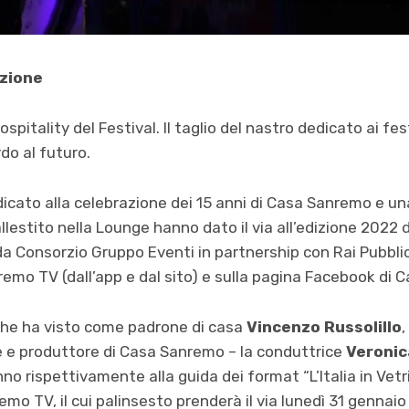
izione
ospitality del Festival. Il taglio del nastro dedicato ai f
do al futuro.
dicato alla celebrazione dei 15 anni di Casa Sanremo e u
llestito nella Lounge hanno dato il via all’edizione 2022 de
 da Consorzio Gruppo Eventi in partnership con Rai Pubbli
emo TV (dall’app e dal sito) e sulla pagina Facebook di 
che ha visto come padrone di casa
Vincenzo Russolillo
e e produttore di Casa Sanremo – la conduttrice
Veronic
no rispettivamente alla guida dei format “L’Italia in Vet
o TV, il cui palinsesto prenderà il via lunedì 31 gennaio