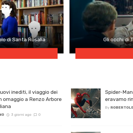
olo di Santa Rosalia
Gli occhi di
ovi inediti, il viaggio dei
Spider-Man
 omaggio a Renzo Arbore
eravamo ri
iana ​
By
ROBERTOLE
NO
3 giorni ago
0