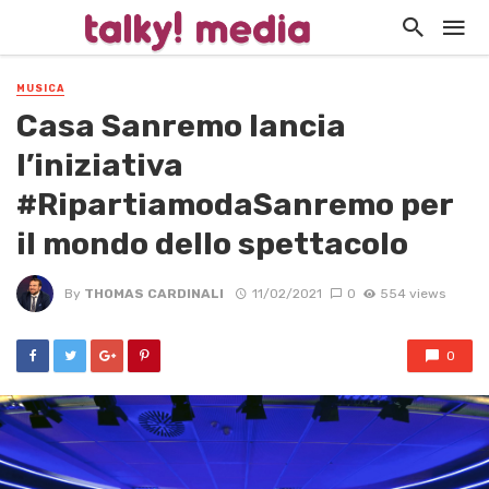
MUSICA
Casa Sanremo lancia
l’iniziativa
#RipartiamodaSanremo per
il mondo dello spettacolo
By
THOMAS CARDINALI
11/02/2021
0
554 views
0