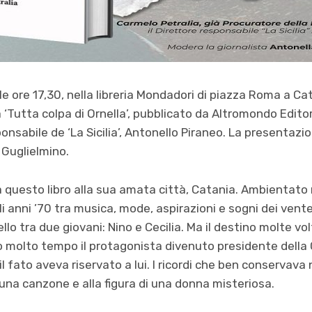
e ore 17,30, nella libreria Mondadori di piazza Roma a Ca
a ‘Tutta colpa di Ornella’, pubblicato da Altromondo Edito
sponsabile de ‘La Sicilia’, Antonello Piraneo. La presentaz
 Guglielmino.
 questo libro alla sua amata città, Catania. Ambientato 
gli anni ’70 tra musica, mode, aspirazioni e sogni dei vente
lo tra due giovani: Nino e Cecilia. Ma il destino molte vol
o molto tempo il protagonista divenuto presidente della C
 il fato aveva riservato a lui. I ricordi che ben conservava
una canzone e alla figura di una donna misteriosa.