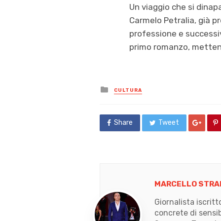
Un viaggio che si dinapa
Carmelo Petralia, già p
professione e successiv
primo romanzo, mettendo
Posted
CULTURA
in
Share
Tweet
MARCELLO STRA
Giornalista iscrit
concrete di sensib