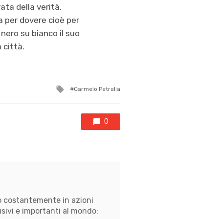
ata della verità.
a per dovere cioè per
nero su bianco il suo
 città.
Tagged
Carmelo Petralia
with
0
ato costantemente in azioni
usivi e importanti al mondo: