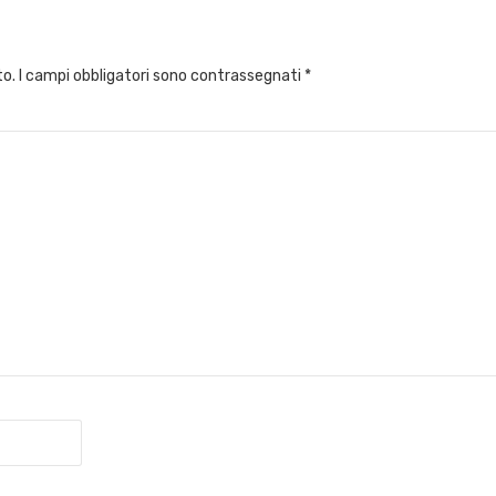
to.
I campi obbligatori sono contrassegnati
*