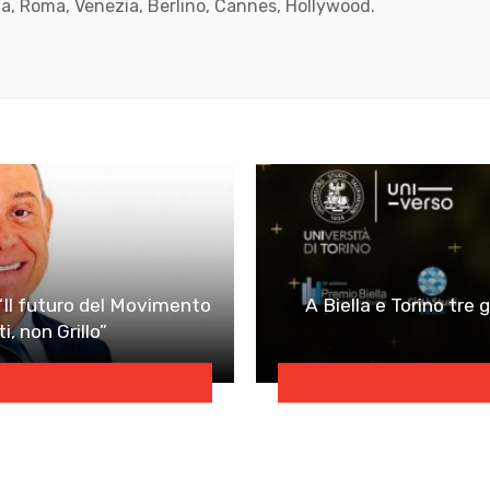
, Roma, Venezia, Berlino, Cannes, Hollywood.
k
ube
 “Il futuro del Movimento
A Biella e Torino tre g
i, non Grillo”