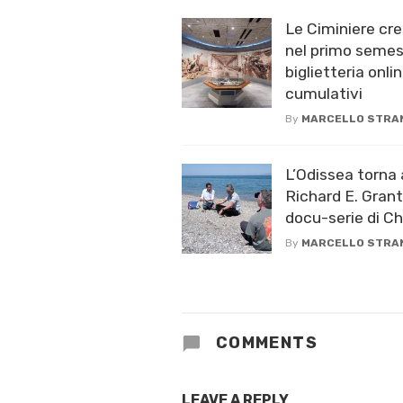
Le Ciminiere cre
nel primo semest
biglietteria onlin
cumulativi
By
MARCELLO STRA
L’Odissea torna 
Richard E. Grant
docu-serie di C
By
MARCELLO STRA
COMMENTS
LEAVE A REPLY