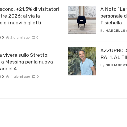
scono, +21,5% di visitatori
A Noto “La 
re 2026: al via la
personale d
e e i nuovi biglietti
Fisichella
By
MARCELLO
NO
2 giorni ago
0
AZZURRO..
a vivere sullo Stretto:
RAI 1: AL
 a Messina per la nuova
By
GIULIABERT
hannel 4
NO
4 giorni ago
0