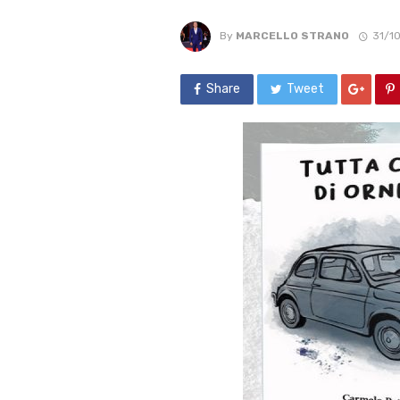
By
MARCELLO STRANO
31/1
Share
Tweet