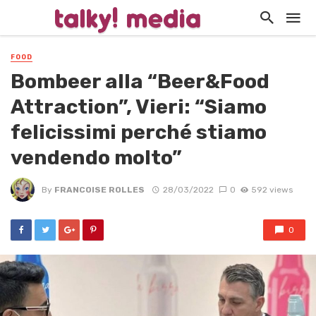
FOOD
Bombeer alla “Beer&Food
Attraction”, Vieri: “Siamo
felicissimi perché stiamo
vendendo molto”
By
FRANCOISE ROLLES
28/03/2022
0
592 views
0