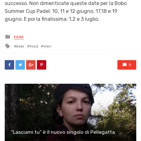
successo. Non dimenticate queste date per la Bobo
Summer Cup Padel: 10, 11 e 12 giugno, 17,18 e 19
giugno. E poi la finalissima: 1,2 e 3 luglio.
Posted
FOOD
in
Tagged
beer
food
Vieri
with
0
“Lasciami tu” è il nuovo singolo di Pellegatta