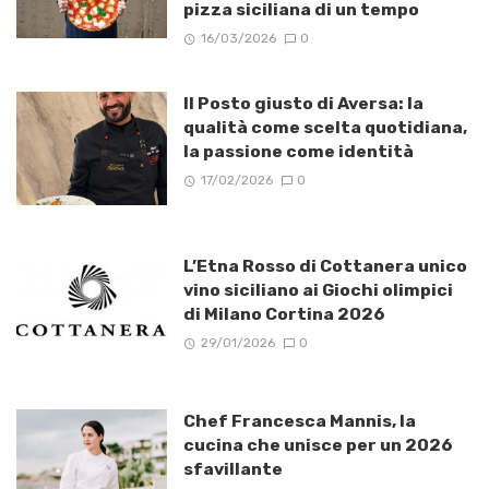
pizza siciliana di un tempo
16/03/2026
0
Il Posto giusto di Aversa: la
qualità come scelta quotidiana,
la passione come identità
17/02/2026
0
L’Etna Rosso di Cottanera unico
vino siciliano ai Giochi olimpici
di Milano Cortina 2026
29/01/2026
0
Chef Francesca Mannis, la
cucina che unisce per un 2026
sfavillante