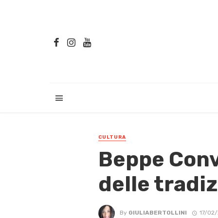
CULTURA
Beppe Conve
delle tradiz
By
GIULIABERTOLLINI
17/02