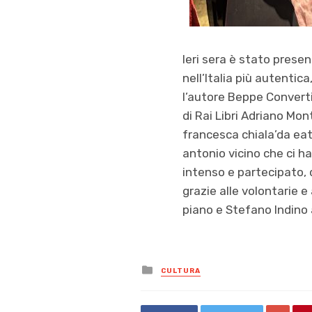
leri sera è stato presen
nell’Italia più autentica
l’autore Beppe Convertin
di Rai Libri Adriano Mont
francesca chiala’da eata
antonio vicino che ci h
intenso e partecipato, d
grazie alle volontarie e
piano e Stefano Indino 
Posted
CULTURA
in