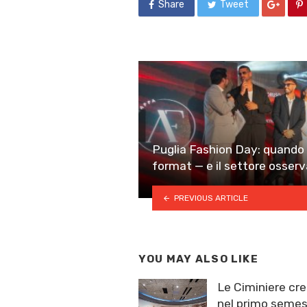
Share
Tweet
Puglia Fashion Day: quando 
format — e il settore osserv
PREVIOUS ARTICLE
YOU MAY ALSO LIKE
Le Ciminiere cre
nel primo semest