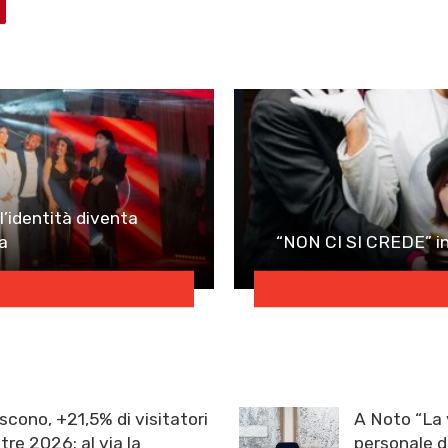
l’identità diventa
a
“NON CI SI CREDE” in
scono, +21,5% di visitatori
A Noto “La 
re 2026: al via la
personale d