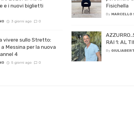
e e i nuovi biglietti
Fisichella
By
MARCELLO
NO
3 giorni ago
0
AZZURRO..
a vivere sullo Stretto:
RAI 1: AL
 a Messina per la nuova
By
GIULIABERT
hannel 4
NO
5 giorni ago
0