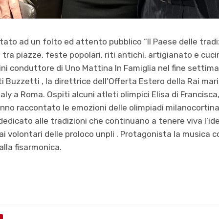
tato ad un folto ed attento pubblico “Il Paese delle tradiz
, tra piazze, feste popolari, riti antichi, artigianato e cu
i conduttore di Uno Mattina In Famiglia nel fine settiman
i Buzzetti , la direttrice dell’Offerta Estero della Rai mari
ly a Roma. Ospiti alcuni atleti olimpici Elisa di Francis
anno raccontato le emozioni delle olimpiadi milanocortin
edicato alle tradizioni che continuano a tenere viva l’ide
 ai volontari delle proloco unpli . Protagonista la musica c
alla fisarmonica.