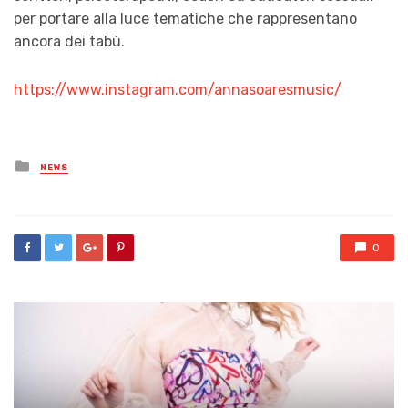
per portare alla luce tematiche che rappresentano
ancora dei tabù.
https://www.instagram.com/annasoaresmusic/
Posted
NEWS
in
0