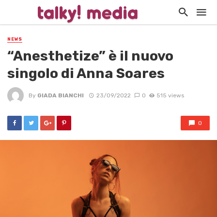
NEWS
“Anesthetize” è il nuovo
singolo di Anna Soares
By
GIADA BIANCHI
23/09/2022
0
515 views
0