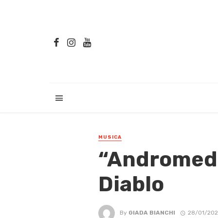
MUSICA
“Andromeda”
Diablo
By
GIADA BIANCHI
28/01/202