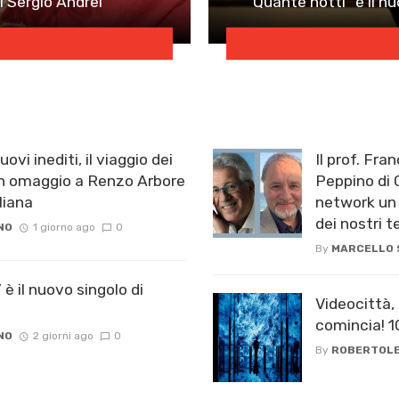
i Sergio Andrei
“Quante notti” è il n
ovi inediti, il viaggio dei
Il prof. Fra
 omaggio a Renzo Arbore
Peppino di C
iana ​
network un 
dei nostri 
NO
1 giorno ago
0
By
MARCELLO
è il nuovo singolo di
Videocittà,
comincia! 
NO
2 giorni ago
0
By
ROBERTOLE