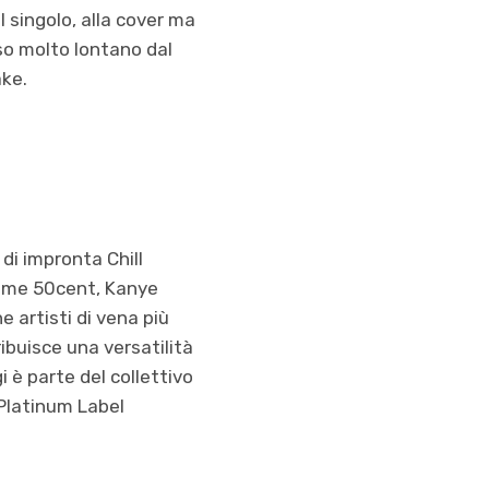
l singolo, alla cover ma
so molto lontano dal
ake.
di impronta Chill
 come 50cent, Kanye
 artisti di vena più
ribuisce una versatilità
i è parte del collettivo
 Platinum Label