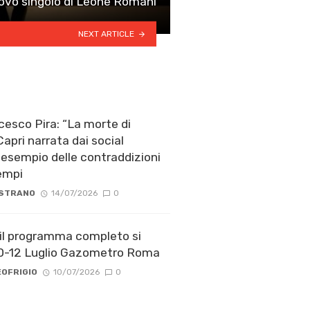
uovo singolo di Leone Romani
NEXT ARTICLE
ncesco Pira: “La morte di
apri narrata dai social
esempio delle contraddizioni
tempi
 STRANO
14/07/2026
0
 il programma completo si
10-12 Luglio Gazometro Roma
OFRIGIO
10/07/2026
0