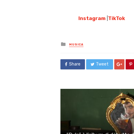
Instagram
|
TikTok
Posted
MUSICA
in
Share
Tweet