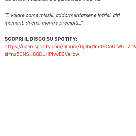
“E volare come missili, addormentarsene intrisi, alti
momenti di crisi mentre precipiti…”
SCOPRI IL DISCO SU SPOTIFY:
https://open.spotify.com/album/0jbbq1mffPC6OrWG0ZD
si=nz5CNS_8QDuHPhwE0Ve-cw