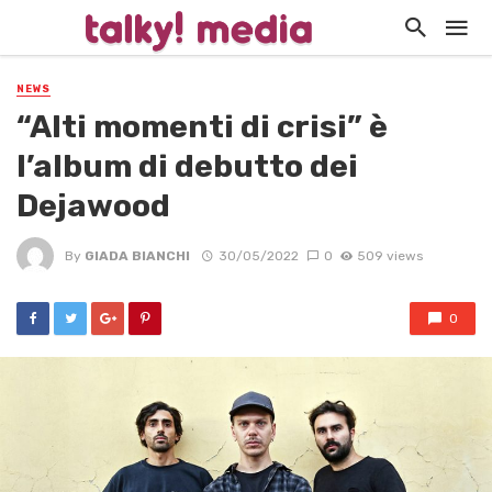
NEWS
“Alti momenti di crisi” è
l’album di debutto dei
Dejawood
By
GIADA BIANCHI
30/05/2022
0
509 views
0