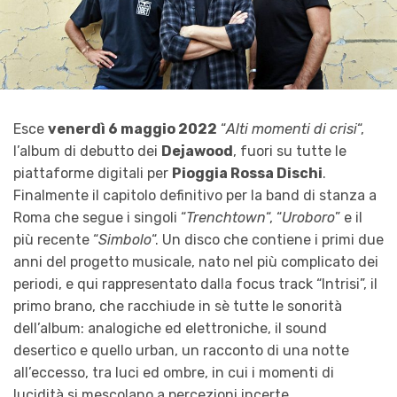
Esce
venerdì 6 maggio 2022
“
Alti momenti di crisi
“,
l’album di debutto dei
Dejawood
, fuori su tutte le
piattaforme digitali per
Pioggia Rossa Dischi
.
Finalmente il capitolo definitivo per la band di stanza a
Roma che segue i singoli “
Trenchtown
“, “
Uroboro
” e il
più recente “
Simbolo
“. Un disco che contiene i primi due
anni del progetto musicale, nato nel più complicato dei
periodi, e qui rappresentato dalla focus track “Intrisi”, il
primo brano, che racchiude in sè tutte le sonorità
dell’album: analogiche ed elettroniche, il sound
desertico e quello urban, un racconto di una notte
all’eccesso, tra luci ed ombre, in cui i momenti di
lucidità si mescolano a percezioni incerte.