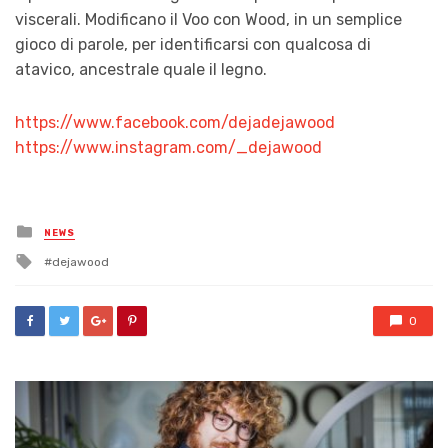
viscerali. Modificano il Voo con Wood, in un semplice
gioco di parole, per identificarsi con qualcosa di
atavico, ancestrale quale il legno.
https://www.facebook.com/dejadejawood
https://www.instagram.com/_dejawood
Posted
NEWS
in
Tagged
dejawood
with
0