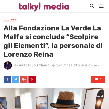
CULTURA
Alla Fondazione La Verde La
Malfa si conclude “Scolpire
gli Elementi”, la personale di
Lorenzo Reina
By
MARCELLO STRANO
12/01/2025
0
810 views
0