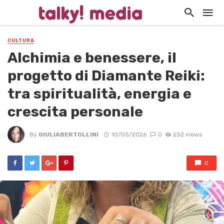
CULTURA
Alchimia e benessere, il
progetto di Diamante Reiki:
tra spiritualità, energia e
crescita personale
By
GIULIABERTOLLINI
10/05/2026
0
252 views
0