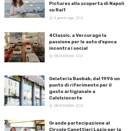
Pictures alla scoperta di Napoli
su Rai1
5 giorni ago
0
4Classic, a Vercurago la
passione per le auto d’epoca
incontra i social
28/07/2026
0
Gelateria Baobab, dal 1996 un
punto di riferimento per il
gusto artigianale a
Calolziocorte
28/07/2026
0
Grande partecipazione al
Circolo Canottieri Lazio per la