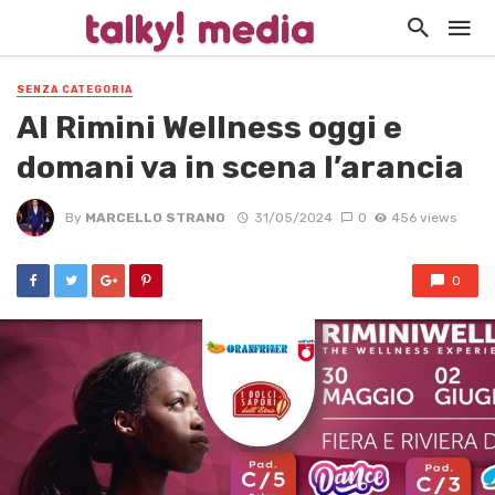
SENZA CATEGORIA
Al Rimini Wellness oggi e
domani va in scena l’arancia
By
MARCELLO STRANO
31/05/2024
0
456 views
0