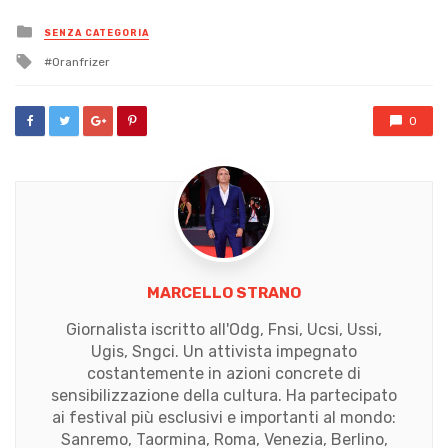
Posted
SENZA CATEGORIA
in
Tagged
Oranfrizer
with
0
MARCELLO STRANO
Giornalista iscritto all'Odg, Fnsi, Ucsi, Ussi,
Ugis, Sngci. Un attivista impegnato
costantemente in azioni concrete di
sensibilizzazione della cultura. Ha partecipato
ai festival più esclusivi e importanti al mondo:
Sanremo, Taormina, Roma, Venezia, Berlino,