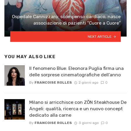
Ospedale Cannizzaro: scompenso cardiaco, nasce
associazione di pazienti “Cuore a Cuore”
NEXT ARTICLE
YOU MAY ALSO LIKE
Il fenomeno Blue: Eleonora Puglia firma una
delle sorprese cinematografiche dell’anno
By
FRANCOISE ROLLES
2 giorni ago
0
Milano si arricchisce con ZŌN Steakhouse De
Angeli: qualità, ricerca e un nuovo concept
dedicato alla carne
By
FRANCOISE ROLLES
3 giorni ago
0