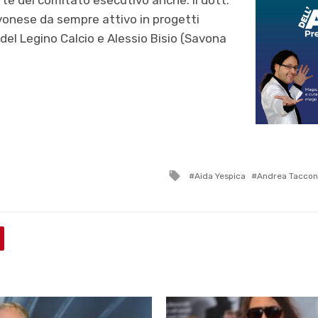
vonese da sempre attivo in progetti
a del Legino Calcio e Alessio Bisio (Savona
Tagged
Aida Yespica
Andrea Taccon
with