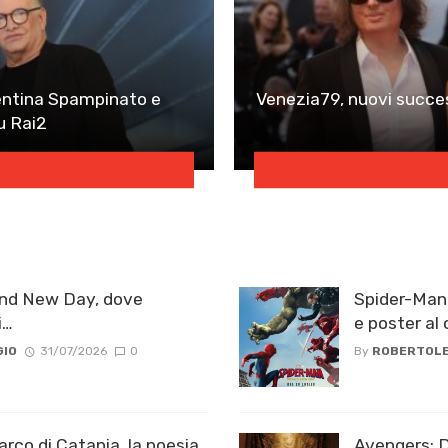
lentina Spampinato e
Venezia79, nuovi succes
u Rai2
and New Day, dove
Spider-Man:
i…
e poster al 
GIO
31/07/2026
0
By
ROBERTOLE
rco di Catania, la poesia
Avengers: Do