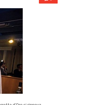
orretta d’Oro si rinnova