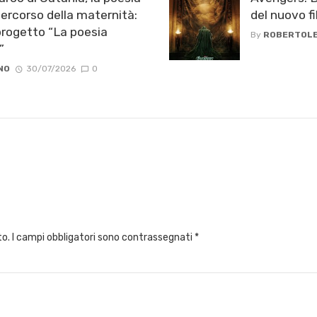
ercorso della maternità:
del nuovo f
progetto “La poesia
By
ROBERTOLE
”
NO
30/07/2026
0
to.
I campi obbligatori sono contrassegnati
*