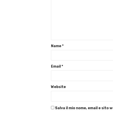
Name
*
Email
*
Website
Salva il mio nome, email e sito