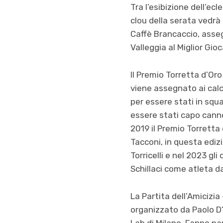
Tra l’esibizione dell’ec
clou della serata vedrà 
Caffè Brancaccio, asseg
Valleggia al Miglior Gio
Il Premio Torretta d’Or
viene assegnato ai calci
per essere stati in squ
essere stati capo cannon
2019 il Premio Torrett
Tacconi, in questa ediz
Torricelli e nel 2023 gl
Schillaci come atleta da
La Partita dell’Amicizi
organizzato da Paolo D’
Lab di Milano. Fanno pa