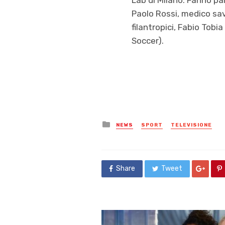
Paolo Rossi, medico sa
filantropici, Fabio Tobi
Soccer).
Posted
NEWS
SPORT
TELEVISIONE
in
Share
Tweet