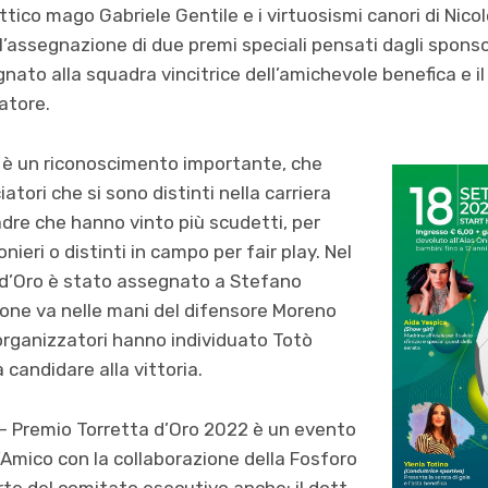
lettico mago Gabriele Gentile e i virtuosismi canori di Nic
l’assegnazione di due premi speciali pensati dagli sponsor
nato alla squadra vincitrice dell’amichevole benefica e i
catore.
o è un riconoscimento importante, che
atori che si sono distinti nella carriera
adre che hanno vinto più scudetti, per
ieri o distinti in campo per fair play. Nel
a d’Oro è stato assegnato a Stefano
ione va nelle mani del difensore Moreno
i organizzatori hanno individuato Totò
 candidare alla vittoria.
a – Premio Torretta d’Oro 2022 è un evento
Amico con la collaborazione della Fosforo
rte del comitato esecutivo anche: il dott.