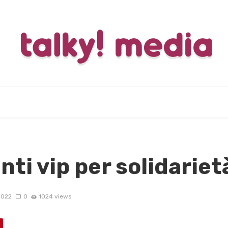
nti vip per solidariet
2022
0
1024 views