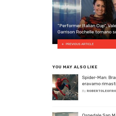
“Performer Italian Cup”, Va
Garrison Rochelle tornano s
PREVIOUS ARTICLE
YOU MAY ALSO LIKE
Spider-Man: Br
eravamo rimast
By
ROBERTOLEOFRI
Ospedale San Ma