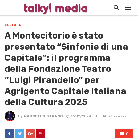
CULTURA
A Montecitorio è stato
presentato “Sinfonie di una
Capitale”: il programma
della Fondazione Teatro
“Luigi Pirandello” per
Agrigento Capitale Italiana
della Cultura 2025
By
MARCELLO STRANO
16/12/2024
0
533 views
0