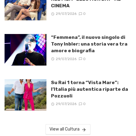
CINEMA
29/07/2026
0
“Femmena”, il nuovo singolo di
Tony Inbler: una storia vera tra
amore e biografia
29/07/2026
0
Su Rai 1 torna “Vista Mare”:
l’Italia più autentica riparte da
Pozzuoli
29/07/2026
0
View all Cultura