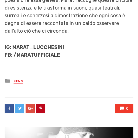
poesia che essa genera. Marat raccoglie queste briciole
di esistenza e le trasforma in suoni, quasi teatrali,
surreali e scherzosi a dimostrazione che ogni cosa è
degna di essere raccontata in un caldo osservare
dall’alto ciò che ci circonda.
IG: MARAT_LUCCHESINI
FB: /MARATUFFICIALE
Posted
NEWS
in
0