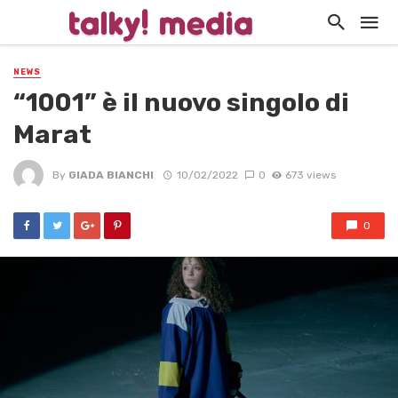
NEWS
“1001” è il nuovo singolo di
Marat
By
GIADA BIANCHI
10/02/2022
0
673 views
0