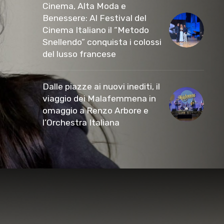
Cinema, Alta Moda e
Benessere: Al Festival del
Cinema Italiano il “Metodo
Snellendo” conquista i colossi
del lusso francese
Dalle piazze ai nuovi inediti, il
viaggio dei Malafemmena in
omaggio a Renzo Arbore e
l’Orchestra Italiana ​