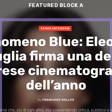
FEATURED BLOCK A
SENZA CATEGORIA
enomeno Blue: Ele
glia firma una de
rese cinematogra
dell’anno
By
FRANCOISE ROLLES
ome che, più di ogni altro, sta sorprendendo critica, pubblico e a