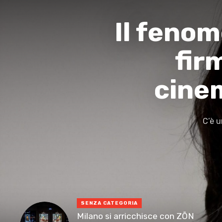
Il fenom
fir
cine
C’è u
SENZA CATEGORIA
Milano si arricchisce con ZŌN