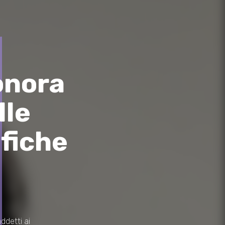
onora
lle
fiche
ddetti ai