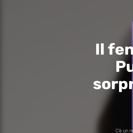
Il f
Pu
sorp
C’è un n