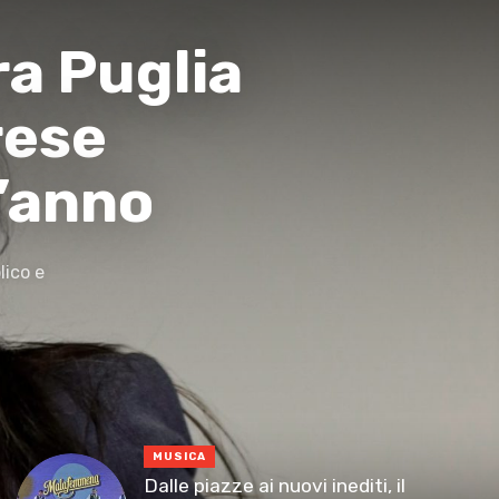
ra Puglia
rese
’anno
lico e
MUSICA
Dalle piazze ai nuovi inediti, il