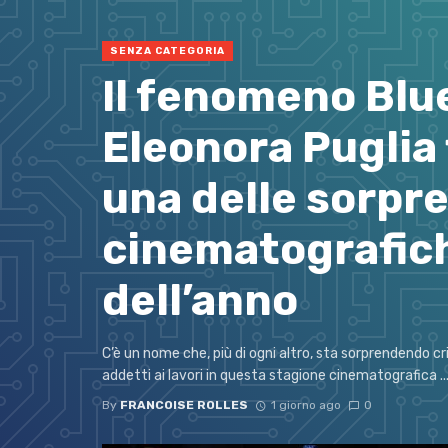
SENZA CATEGORIA
Il fenomeno Blu
Eleonora Puglia
una delle sorpr
cinematografic
dell’anno
C’è un nome che, più di ogni altro, sta sorprendendo cri
addetti ai lavori in questa stagione cinematografica ..
By
FRANCOISE ROLLES
1 giorno ago
0