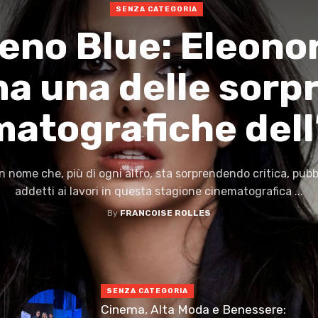
SENZA CATEGORIA
eno Blue: Eleono
ma una delle sorp
matografiche dell
n nome che, più di ogni altro, sta sorprendendo critica, pubb
addetti ai lavori in questa stagione cinematografica ...
By
FRANCOISE ROLLES
SENZA CATEGORIA
Cinema, Alta Moda e Benessere: