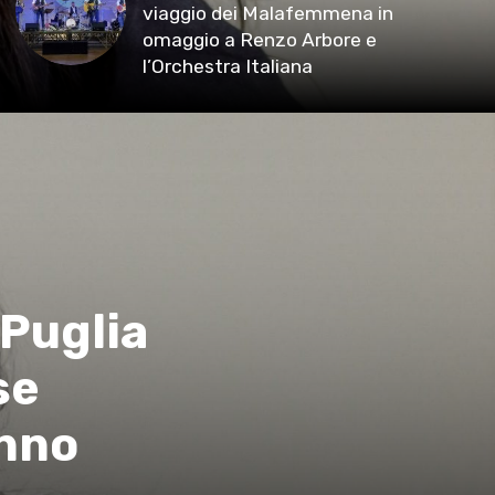
viaggio dei Malafemmena in
omaggio a Renzo Arbore e
l’Orchestra Italiana ​
 Puglia
se
anno