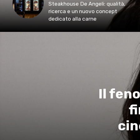
Steakhouse De Angeli: qualità,
ricerca e un nuovo concept
dedicato alla carne
Il fen
f
cin