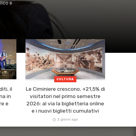
lico e
CULTURA
ti, il
Le Ciminiere crescono, +21,5% di
na in
visitatori nel primo semestre
re e
2026: al via la biglietteria online
​
e i nuovi biglietti cumulativi
2 giorni ago