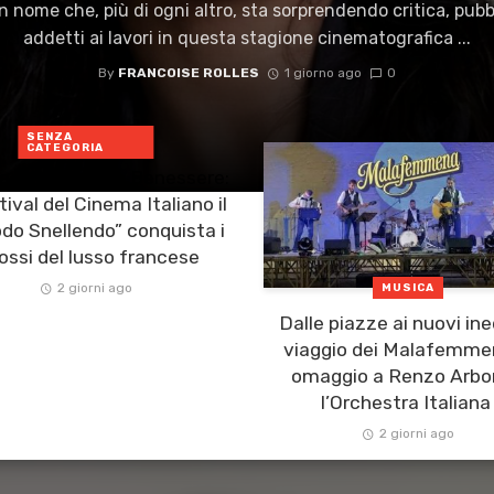
n nome che, più di ogni altro, sta sorprendendo critica, pubb
addetti ai lavori in questa stagione cinematografica ...
By
FRANCOISE ROLLES
1 giorno ago
0
SENZA
CATEGORIA
, Alta Moda e Benessere:
tival del Cinema Italiano il
do Snellendo” conquista i
ossi del lusso francese
2 giorni ago
MUSICA
Dalle piazze ai nuovi inedi
viaggio dei Malafemme
omaggio a Renzo Arbo
l’Orchestra Italiana 
2 giorni ago