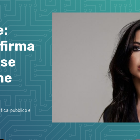
e:
 firma
ese
he
tica, pubblico e
.