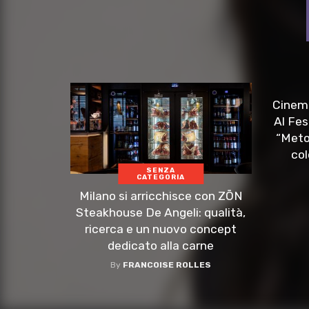
Cinema
Al Fes
“Meto
col
SENZA
CATEGORIA
Milano si arricchisce con ZŌN
Steakhouse De Angeli: qualità,
ricerca e un nuovo concept
dedicato alla carne
By
FRANCOISE ROLLES