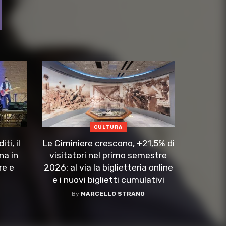
CULTURA
ti, il
Le Ciminiere crescono, +21,5% di
na in
visitatori nel primo semestre
re e
2026: al via la biglietteria online
​
e i nuovi biglietti cumulativi
By
MARCELLO STRANO