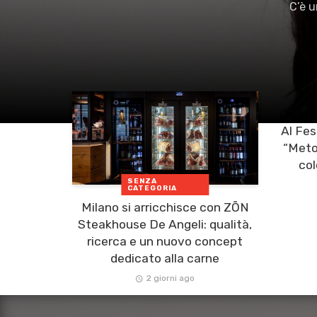
C’è u
Cinema
Al Fes
“Meto
col
SENZA
CATEGORIA
Milano si arricchisce con ZŌN
Steakhouse De Angeli: qualità,
ricerca e un nuovo concept
dedicato alla carne
2 giorni ago