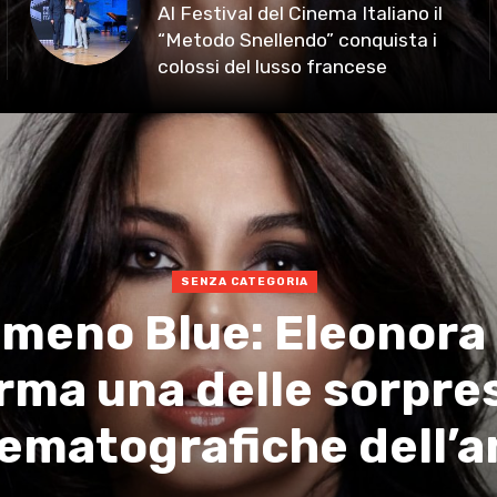
Al Festival del Cinema Italiano il
“Metodo Snellendo” conquista i
colossi del lusso francese
SENZA CATEGORIA
omeno Blue: Eleonora
irma una delle sorpre
ematografiche dell’