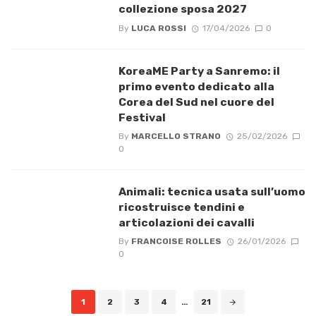
collezione sposa 2027
By
LUCA ROSSI
17/04/2026
0
KoreaME Party a Sanremo: il
primo evento dedicato alla
Corea del Sud nel cuore del
Festival
By
MARCELLO STRANO
25/02/2026
0
Animali: tecnica usata sull’uomo
ricostruisce tendini e
articolazioni dei cavalli
By
FRANCOISE ROLLES
26/01/2026
0
Posts
1
2
3
4
…
21
navigation