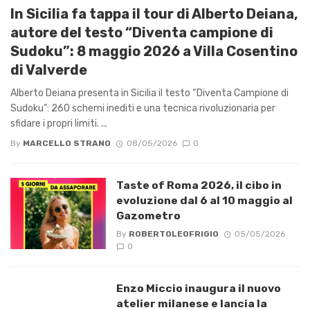
In Sicilia fa tappa il tour di Alberto Deiana,
autore del testo “Diventa campione di
Sudoku”: 8 maggio 2026 a Villa Cosentino
di Valverde
Alberto Deiana presenta in Sicilia il testo “Diventa Campione di
Sudoku”: 260 schemi inediti e una tecnica rivoluzionaria per
sfidare i propri limiti. ...
By
MARCELLO STRANO
08/05/2026
0
Taste of Roma 2026, il cibo in
evoluzione dal 6 al 10 maggio al
Gazometro
By
ROBERTOLEOFRIGIO
05/05/2026
0
Enzo Miccio inaugura il nuovo
atelier milanese e lancia la