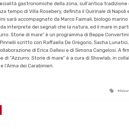
specialità gastronomiche della zona, sull’antica tradizione 
a tempo di Villa Rosebery, definita il Quirinale di Napoli 
tini sarà accompagnato da Marco Faimali, biologo marino 
da interprete dei segnali che la natura, ed il mare in part
rro. Storie di mare” è un programma di Beppe Convertini
 Pinnelli scritto con Raffaella De Gregorio, Sacha Lunatic
llaborazione di Erica Gallesi e di Simona Cangelosi. A fir
 di “Azzurro. Storie di mare” è a cura di Showlab, in coll
 l’Arma dei Carabinieri.
Tagg
Azzur
with