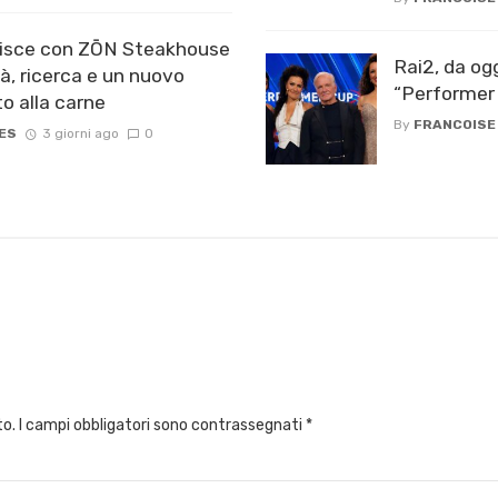
chisce con ZŌN Steakhouse
Rai2, da og
tà, ricerca e un nuovo
“Performer 
o alla carne
By
FRANCOISE
ES
3 giorni ago
0
to.
I campi obbligatori sono contrassegnati
*