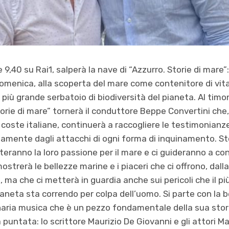
le 9,40 su Rai1, salperà la nave di “Azzurro. Storie di mare”
domenica, alla scoperta del mare come contenitore di vit
 più grande serbatoio di biodiversità del pianeta. Al tim
torie di mare” tornerà il conduttore Beppe Convertini che,
 coste italiane, continuerà a raccogliere le testimonianze 
namente dagli attacchi di ogni forma di inquinamento. St
eranno la loro passione per il mare e ci guideranno a con
trerà le bellezze marine e i piaceri che ci offrono, dalla 
i, ma che ci metterà in guardia anche sui pericoli che il 
aneta sta correndo per colpa dell’uomo. Si parte con la be
inaria musica che è un pezzo fondamentale della sua stori
ma puntata: lo scrittore Maurizio De Giovanni e gli attori 