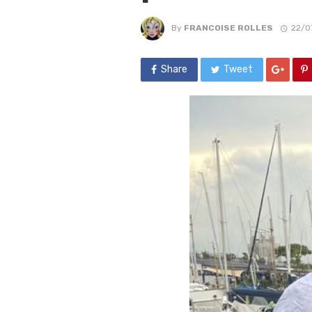
By
FRANCOISE ROLLES
22/0
Share
Tweet