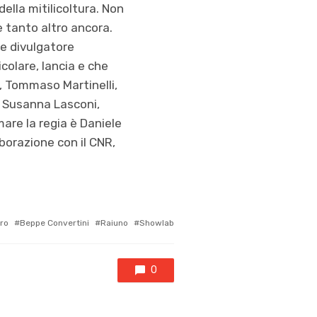
della mitilicoltura. Non
e tanto altro ancora.
e divulgatore
icolare, lancia e che
, Tommaso Martinelli,
i, Susanna Lasconi,
mare la regia è Daniele
aborazione con il CNR,
ed
ro
Beppe Convertini
Raiuno
Showlab
0