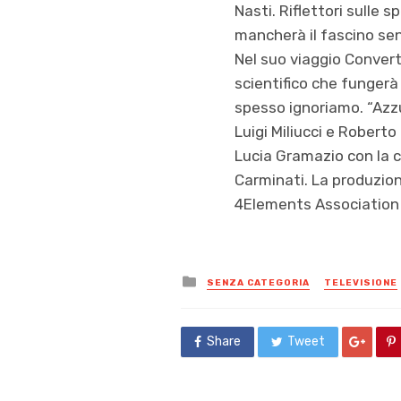
Nasti. Riflettori sulle 
mancherà il fascino senz
Nel suo viaggio Conver
scientifico che fungerà 
spesso ignoriamo. “Azzu
Luigi Miliucci e Roberto
Lucia Gramazio con la co
Carminati. La produzione
4Elements Association e
Posted
SENZA CATEGORIA
TELEVISIONE
in
Share
Tweet