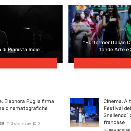
“Performer Italian C
o di Pianista Indie
fonde Arte e 
: Eleonora Puglia firma
Cinema, Alt
ese cinematografiche
Festival de
Snellendo” c
francese
ES
2 giorni ago
0
By
FRANCOISE