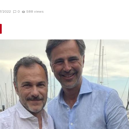
7/2022
0
588 views