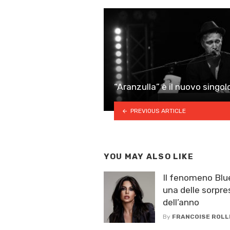
“Aranzulla” è il nuovo singol
PREVIOUS ARTICLE
YOU MAY ALSO LIKE
Il fenomeno Blue
una delle sorpr
dell’anno
By
FRANCOISE ROLL