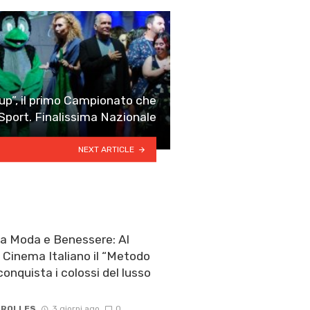
up”, il primo Campionato che
Sport. Finalissima Nazionale
NEXT ARTICLE
a Moda e Benessere: Al
l Cinema Italiano il “Metodo
onquista i colossi del lusso
 ROLLES
3 giorni ago
0