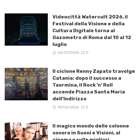
Videocittà Watercult 2026, il
Festival della Visione e della
Cultura Digitale torna al
Gazometro di Roma dal 10 al 12
luglio
06/07/2026
0
Il ciclone Renny Zapato travolge
Catania: dopo il successo a
Taormina, il Rock ’n’ Roll
accende Piazza Santa Maria
dell’Indirizzo
19/06/2026
0
Il magico mondo delle colonne
sonore in Suoni e Visioni, al
cinema e sulle migliori