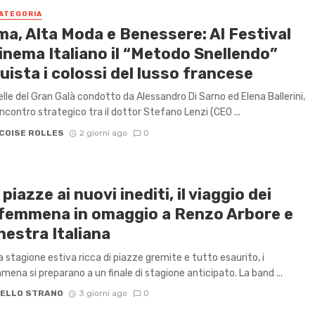
ATEGORIA
ma, Alta Moda e Benessere: Al Festival
inema Italiano il “Metodo Snellendo”
ista i colossi del lusso francese
telle del Gran Galà condotto da Alessandro Di Sarno ed Elena Ballerini,
incontro strategico tra il dottor Stefano Lenzi (CEO ...
COISE ROLLES
2 giorni ago
0
 piazze ai nuovi inediti, il viaggio dei
femmena in omaggio a Renzo Arbore e
hestra Italiana ​
 stagione estiva ricca di piazze gremite e tutto esaurito, i
ena si preparano a un finale di stagione anticipato. La band ...
ELLO STRANO
3 giorni ago
0