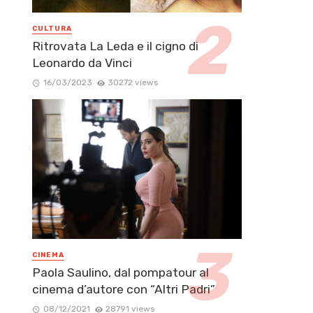
CULTURA
Ritrovata La Leda e il cigno di
Leonardo da Vinci
16/03/2023
30272 views
CINEMA
Paola Saulino, dal pompatour al
cinema d’autore con “Altri Padri”
08/12/2021
28791 views