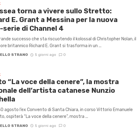
A
ssea torna a vivere sullo Stretto:
ard E. Grant a Messina per la nuova
-serie di Channel 4
grande successo che sta riscuotendo il kolossal di Christopher Nolan, il
ore britannico Richard E. Grant si trasforma in un ...
ELLO STRANO
5 giorni ago
0
A
o “La voce della cenere”, la mostra
onale dell’artista catanese Nunzio
hella
 30 agosto l’ex Convento di Santa Chiara, in corso Vittorio Emanuele
to, ospiterà “La voce della cenere”, mostra ...
ELLO STRANO
5 giorni ago
0