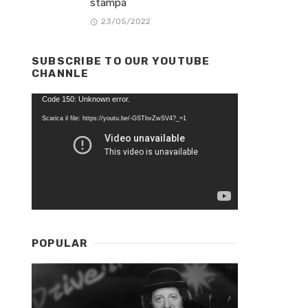
stampa
23/05/2022
SUBSCRIBE TO OUR YOUTUBE
CHANNLE
Video
Code 150: Unknown error.
Player
Scarica il file: https://youtu.be/-GSTbvZwSV4?_=1
POPULAR