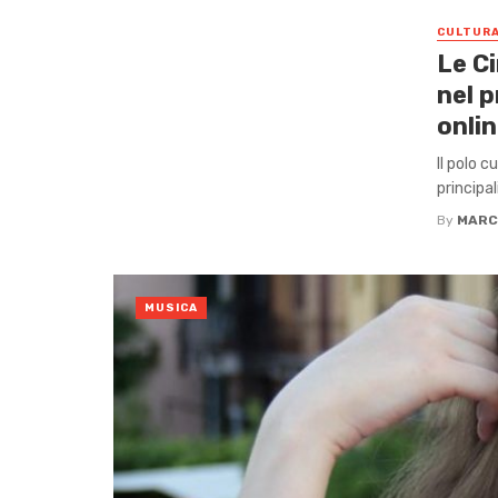
CULTUR
Le Ci
nel p
onlin
Il polo c
principal
By
MARC
MUSICA