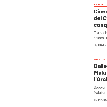
SENZA C
Cine
del C
conqu
Tra le s
spicca l’
By
FRAN
MUSICA
Dalle
Mala
l’Orc
Dopo una
Malafemm
By
MARC