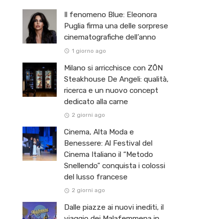
Il fenomeno Blue: Eleonora
Puglia firma una delle sorprese
cinematografiche dell’anno
1 giorno ago
Milano si arricchisce con ZŌN
Steakhouse De Angeli: qualità,
ricerca e un nuovo concept
dedicato alla carne
2 giorni ago
Cinema, Alta Moda e
Benessere: Al Festival del
Cinema Italiano il “Metodo
Snellendo” conquista i colossi
del lusso francese
2 giorni ago
Dalle piazze ai nuovi inediti, il
viaggio dei Malafemmena in