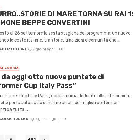
A
RRO..STORIE DI MARE TORNA SU RAI 1:
IMONE BEPPE CONVERTINI
gosto al 26 settembre la sesta stagione del programma: un nuovo
ungo le coste italiane, tra storie, tradizioni e comunità che ...
IABERTOLLINI
7 giorni ago
0
ATEGORIA
, da oggi otto nuove puntate di
former Cup Italy Pass”
erformer Cup Italy Pass”, il programma dedicato alle arti scenico-
 che porta sul piccolo schermo alcuni dei migliori performer
ti da tutta ...
COISE ROLLES
7 giorni ago
0
3
...
391