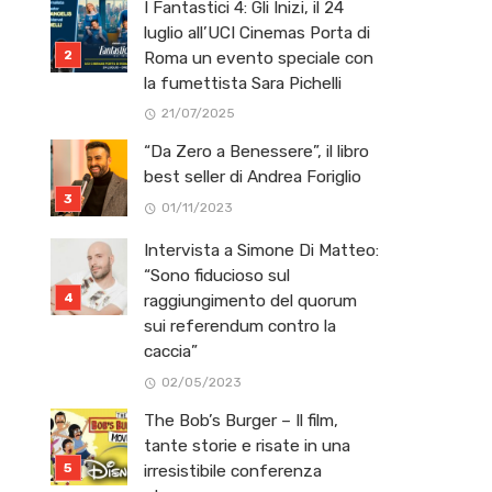
I Fantastici 4: Gli Inizi, il 24
luglio all’UCI Cinemas Porta di
Roma un evento speciale con
la fumettista Sara Pichelli
21/07/2025
“Da Zero a Benessere”, il libro
best seller di Andrea Foriglio
01/11/2023
Intervista a Simone Di Matteo:
“Sono fiducioso sul
raggiungimento del quorum
sui referendum contro la
caccia”
02/05/2023
The Bob’s Burger – Il film,
tante storie e risate in una
irresistibile conferenza