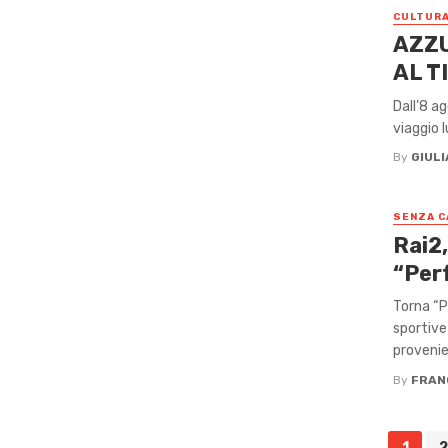
CULTUR
AZZU
AL T
Dall’8 a
viaggio l
By
GIUL
SENZA C
Rai2
“Per
Torna “P
sportive
provenien
By
FRAN
Posts
1
2