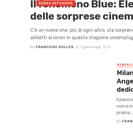
Il fenomeno Blue: El
SENZA CATEGORIA
delle sorprese cinem
C’è un nome che, più di ogni altro, sta sorpren
addetti ai lavori in questa stagione cinematogra
By
FRANCOISE ROLLES
1 giorno ago
0
SENZA C
Mila
Angel
dedic
Il panor
nuova in
propria ..
By
FRAN