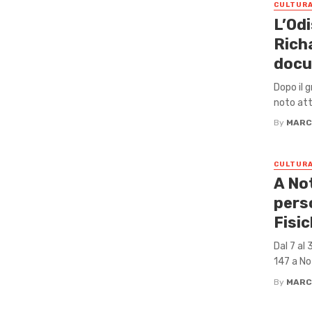
CULTUR
L’Odi
Rich
docu
Dopo il 
noto att
By
MARC
CULTUR
A Not
pers
Fisic
Dal 7 al
147 a No
By
MARC