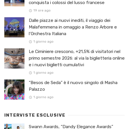
conquista i colossi del lusso francese
19 ore ago
Dalle piazze ai nuovi inediti, il viaggio dei
Malafemmena in omaggio a Renzo Arbore e
l’Orchestra Italiana ​
1 giorno ago
Le Ciminiere crescono, +21,5% di visitatori nel
primo semestre 2026: al via la biglietteria online
e i nuovi biglietti cumulativi
1 giorno ago
“Besos de Seda” è il nuovo singolo di Masha
Palazzo
1 giorno ago
INTERVISTE ESCLUSIVE
Swann Awards, “Dandy Elegance Awards”